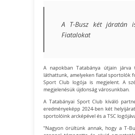
A T-Busz két járatán i
Fiatalokat
A napokban Tatabánya útjain járva t
láthattunk, amelyeken fiatal sportolók f
Sport Club logója is megjelent. A sz
megjelenésük újdonság városunkban.
A Tatabányai Sport Club kíváló partne
eredményeképp 2024-ben két helyijárat
sportolóink arcképével és a TSC logójáv
"Nagyon örültünk annak, hogy a T-Bus