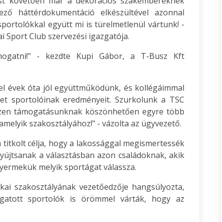
ést követően már a dekorációs szakembereknek
lező háttérdokumentáció elkészültével azonnal
ortolókkal együtt mi is türelmetlenül vártunk! -
 Sport Club szervezési igazgatója.
ogatni!" - kezdte Kupi Gábor, a T-Busz Kft
el évek óta jól együttműködünk, és kollégáimmal
let sportolóinak eredményeit. Szurkolunk a TSC
 ezen támogatásunknak köszönhetően egyre több
lamelyik szakosztályához!" - vázolta az ügyvezető.
titkolt célja, hogy a lakossággal megismertessék
 nyújtsanak a választásban azon családoknak, akik
yermekük melyik sportágat válassza.
ikai szakosztályának vezetőedzője hangsúlyozta,
gatott sportolók is örömmel várták, hogy az