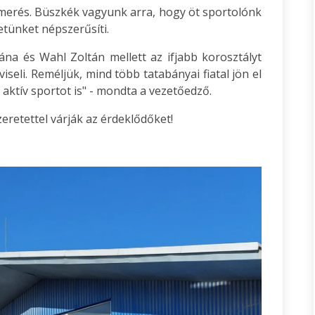
smerés. Büszkék vagyunk arra, hogy öt sportolónk
etünket népszerűsíti.
ána és Wahl Zoltán mellett az ifjabb korosztályt
eli. Reméljük, mind több tatabányai fiatal jön el
 aktív sportot is" - mondta a vezetőedző.
eretettel várják az érdeklődőket!