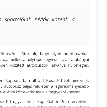
s sportolóink hívják közénk a
öbbször előfordult, hogy olyan autóbuszokat
otója mellett a helyi sportegyesület, a Tatabányai
épen díszített autóbuszok látványa különleges,
ri kapcsolatban áll a T-Busz Kft-vel, amelynek
ú autóbusz teljes felületén a legeredményesebb
al ellátva közlekedik majd a megyeszékhelyen.
z Kft ügyvezetője, Kupi Gábor Úr a terveinket