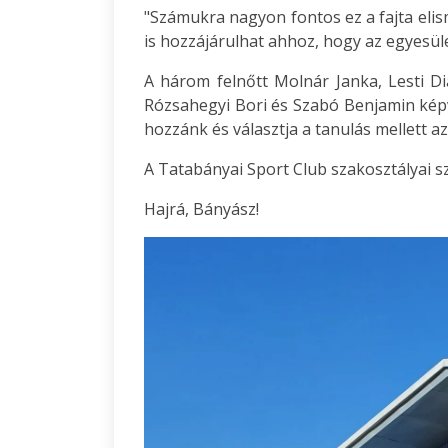
"Számukra nagyon fontos ez a fajta eli
is hozzájárulhat ahhoz, hogy az egyesül
A három felnőtt Molnár Janka, Lesti Di
Rózsahegyi Bori és Szabó Benjamin képvis
hozzánk és választja a tanulás mellett az
A Tatabányai Sport Club szakosztályai sz
Hajrá, Bányász!