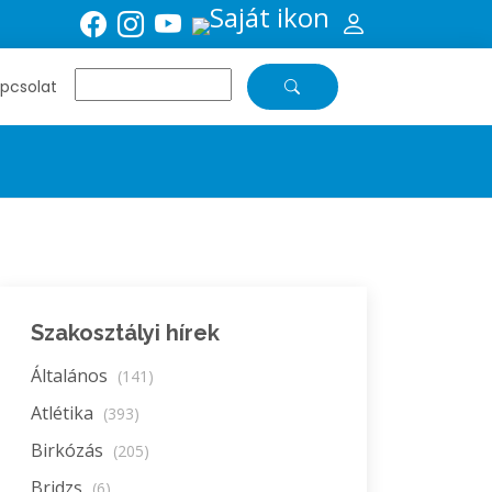
pcsolat
Szakosztályi hírek
Általános
(141)
Atlétika
(393)
Birkózás
(205)
Bridzs
(6)