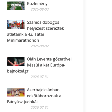
Közlemény
2026-08-03
Számos dobogós
helyezést szereztek
atlétáink a 43. Tatai
Minimarathonon
2026-08-02
Oláh Levente gőzerővel
készül a két Európa-
bajnokságr
2026-07-31
Azerbajdzsánban
edzőtáboroznak a
Bányász judokái
2026-07-31