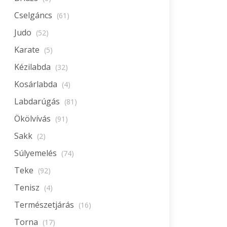
Cselgáncs
(61)
Judo
(52)
Karate
(5)
Kézilabda
(32)
Kosárlabda
(4)
Labdarúgás
(81)
Ökölvívás
(91)
Sakk
(2)
Súlyemelés
(74)
Teke
(92)
Tenisz
(4)
Természetjárás
(16)
Torna
(17)