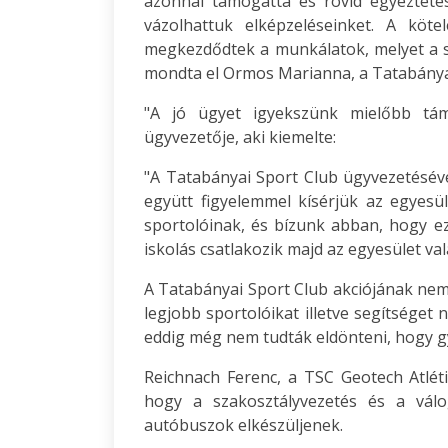
azonnal támogatta és rövid egyeztet
vázolhattuk elképzeléseinket. A köte
megkezdődtek a munkálatok, melyet a sp
mondta el Ormos Marianna, a Tatabányai
"A jó ügyet igyekszünk mielőbb tám
ügyvezetője, aki kiemelte:
"A Tatabányai Sport Club ügyvezetésév
együtt figyelemmel kísérjük az egyesü
sportolóinak, és bízunk abban, hogy
iskolás csatlakozik majd az egyesület va
A Tatabányai Sport Club akciójának nem 
legjobb sportolóikat illetve segítséget
eddig még nem tudták eldönteni, hogy g
Reichnach Ferenc, a TSC Geotech Atlét
hogy a szakosztályvezetés és a válo
autóbuszok elkészüljenek.