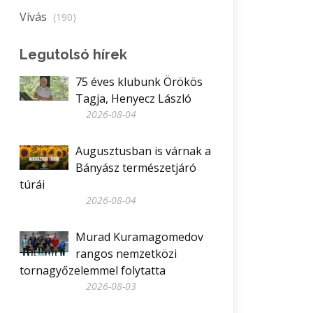
Vívás
(190)
Legutolsó hírek
75 éves klubunk Örökös
Tagja, Henyecz László
2026-08-04
Augusztusban is várnak a
Bányász természetjáró
túrái
2026-08-04
Murad Kuramagomedov
rangos nemzetközi
tornagyőzelemmel folytatta
2026-08-03