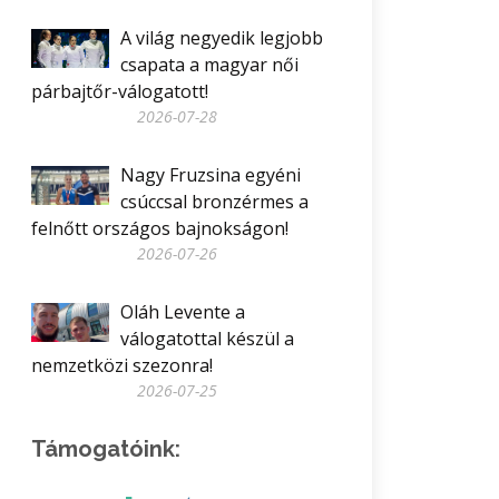
A világ negyedik legjobb
csapata a magyar női
párbajtőr-válogatott!
2026-07-28
Nagy Fruzsina egyéni
csúccsal bronzérmes a
felnőtt országos bajnokságon!
2026-07-26
Oláh Levente a
válogatottal készül a
nemzetközi szezonra!
2026-07-25
Támogatóink: