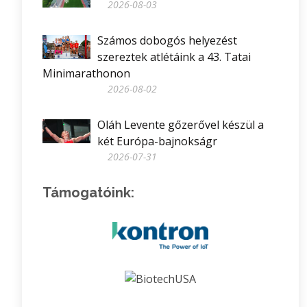
2026-08-03
Számos dobogós helyezést
szereztek atlétáink a 43. Tatai
Minimarathonon
2026-08-02
Oláh Levente gőzerővel készül a
két Európa-bajnokságr
2026-07-31
Támogatóink: