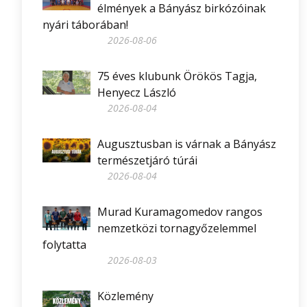
élmények a Bányász birkózóinak
nyári táborában!
2026-08-06
75 éves klubunk Örökös Tagja,
Henyecz László
2026-08-04
Augusztusban is várnak a Bányász
természetjáró túrái
2026-08-04
Murad Kuramagomedov rangos
nemzetközi tornagyőzelemmel
folytatta
2026-08-03
Közlemény