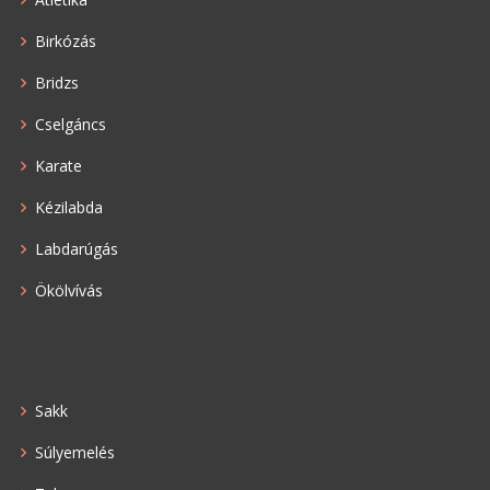
Birkózás
Bridzs
Cselgáncs
Karate
Kézilabda
Labdarúgás
Ökölvívás
Sakk
Súlyemelés