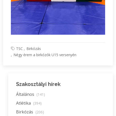
TSC
Birkózás
Négy érem a birkózók U15 versenyén
Szakosztályi hírek
Általános
(141)
Atlétika
(394)
Birkózás
(206)