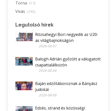
Torna
(17)
Vívás
(190)
Legutolsó hírek
Rózsahegyi Bori negyedik az U20-
as világbajnokságon
2026-08-07
Balogh Adrián győzött a válogatott
csapattalálkozón
2026-08-06
Baján edzőtáboroznak a Bányász
judokái
2026-08-06
Edzés, strand és közösségi