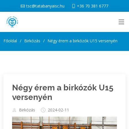
tsc@tatabanyaisc.hu
+36 70 381 6777
Főoldal
Birkózás
Négy érem a birkózók U15 versenyén
Négy érem a birkózók U15
versenyén
Birkózás
2024-02-11