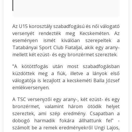
Az U15 korosztály szabadfogású és női válogató
versenyét rendezték meg Kecskeméten. Az
eseményen ismét kiválóan szerepeltek a
Tatabányai Sport Club Fiataljai, akik egy arany-
mellett két ezüst- és egy bronzérmet szereztek.
"A kötöttfogás után most szabadfogásban
küzdöttek meg a fiúk, illetve a lányok első
válogatója is lezajlott a kecskeméti Balla József
emlékversenyen.
A TSC versenyzői egy arany-, két ezüst- és egy
bronzérmet, valamint három ötödik helyet
szereztek, ami szép eredmény. Csapatban a
dobogó harmadik fokára állhattunk fel" -
számolt be a remek eredményekről Ungi Lajos,