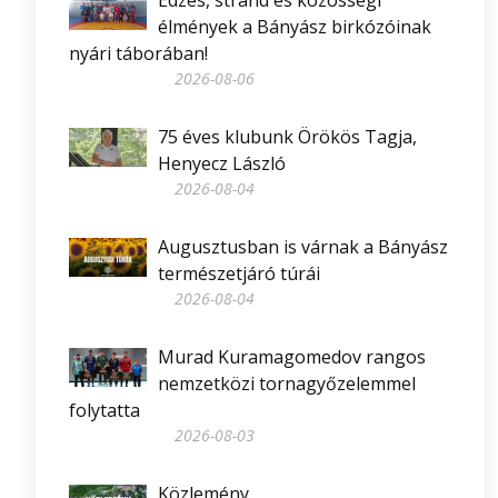
élmények a Bányász birkózóinak
nyári táborában!
2026-08-06
75 éves klubunk Örökös Tagja,
Henyecz László
2026-08-04
Augusztusban is várnak a Bányász
természetjáró túrái
2026-08-04
Murad Kuramagomedov rangos
nemzetközi tornagyőzelemmel
folytatta
2026-08-03
Közlemény