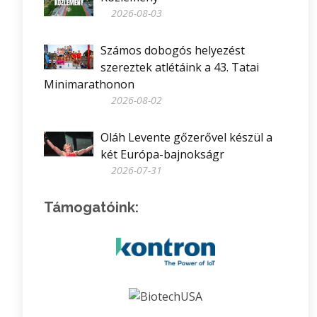
2026-08-03
Számos dobogós helyezést
szereztek atlétáink a 43. Tatai
Minimarathonon
2026-08-02
Oláh Levente gőzerővel készül a
két Európa-bajnokságr
2026-07-31
Támogatóink: