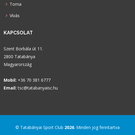
Torna
Vívás
KAPCSOLAT
Szent Borbála út 11.
2800 Tatabánya
Magyarország
Mobil:
+36 70 381 6777
Email:
tsc@tatabanyaisc.hu
© Tatabányai Sport Club
2026
. Minden jog fenntartva