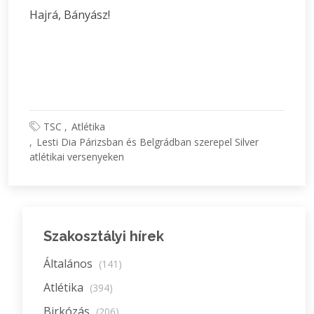
Hajrá, Bányász!
TSC
Atlétika
Lesti Dia Párizsban és Belgrádban szerepel Silver
atlétikai versenyeken
Szakosztályi hírek
Általános
(141)
Atlétika
(394)
Birkózás
(206)