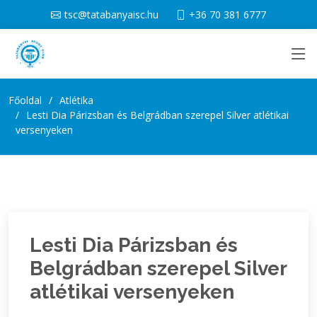
tsc@tatabanyaisc.hu
+36 70 381 6777
Főoldal
Atlétika
Lesti Dia Párizsban és Belgrádban szerepel Silver atlétikai
versenyeken
Lesti Dia Párizsban és
Belgrádban szerepel Silver
atlétikai versenyeken