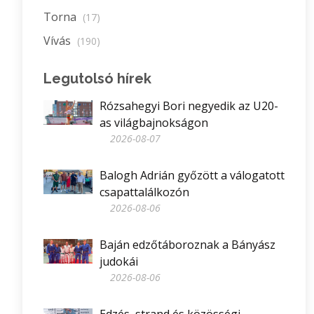
Torna
(17)
Vívás
(190)
Legutolsó hírek
Rózsahegyi Bori negyedik az U20-
as világbajnokságon
2026-08-07
Balogh Adrián győzött a válogatott
csapattalálkozón
2026-08-06
Baján edzőtáboroznak a Bányász
judokái
2026-08-06
Edzés, strand és közösségi