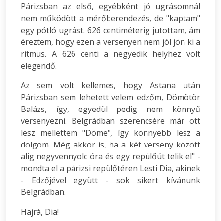
Párizsban az első, egyébként jó ugrásomnál
nem működött a mérőberendezés, de "kaptam"
egy pótló ugrást. 626 centiméterig jutottam, ám
éreztem, hogy ezen a versenyen nem jól jön ki a
ritmus. A 626 centi a negyedik helyhez volt
elegendő.
Az sem volt kellemes, hogy Astana után
Párizsban sem lehetett velem edzőm, Dömötör
Balázs, így, egyedül pedig nem könnyű
versenyezni. Belgrádban szerencsére már ott
lesz mellettem "Döme", így könnyebb lesz a
dolgom. Még akkor is, ha a két verseny között
alig negyvennyolc óra és egy repülőút telik el" -
mondta el a párizsi repülőtéren Lesti Dia, akinek
- Edzőjével együtt - sok sikert kívánunk
Belgrádban.
Hajrá, Dia!