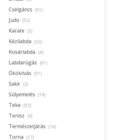
Cselgáncs
(61)
Judo
(52)
Karate
(5)
Kézilabda
(32)
Kosárlabda
(4)
Labdarúgás
(81)
Ökölvívás
(91)
Sakk
(2)
Súlyemelés
(74)
Teke
(92)
Tenisz
(4)
Természetjárás
(16)
Torna
(17)