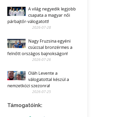
A világ negyedik legjobb
csapata a magyar női
párbajtőr-válogatott!
2026-07-28
Nagy Fruzsina egyéni
csúccsal bronzérmes a
felnőtt országos bajnokságon!
2026-07-26
Oláh Levente a
válogatottal készül a
nemzetközi szezonra!
2026-07-25
Támogatóink: