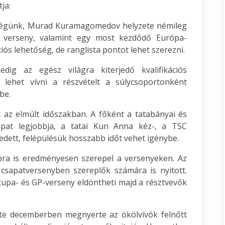
ja:
ségünk, Murad Kuramagomedov helyzete némileg
s verseny, valamint egy most kezdődő Európa-
ciós lehetőség, de ranglista pontot lehet szerezni.
edig az egész világra kiterjedő kvalifikációs
 lehet vívni a részvételt a súlycsoportonként
be.
 az elmúlt időszakban. A főként a tatabányai és
sapat legjobbja, a tatai Kun Anna kéz-, a TSC
vedett, felépülésük hosszabb időt vehet igénybe.
ra is eredményesen szerepel a versenyeken. Az
 csapatversenyben szereplők számára is nyitott.
kupa- és GP-verseny eldöntheti majd a résztvevők
nte decemberben megnyerte az ökölvívók felnőtt