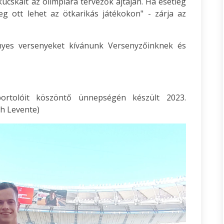
cskált az olimpiára tervezők ajtaján. Ha esetleg
g ott lehet az ötkarikás játékokon" - zárja az
ényes versenyeket kívánunk Versenyzőinknek és
ortolóit köszöntő ünnepségén készült 2023.
h Levente)