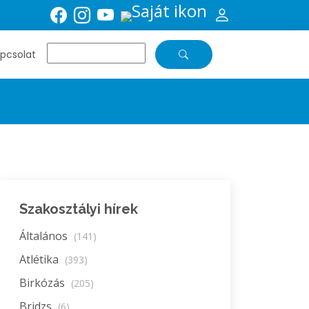
pcsolat
Szakosztályi hírek
Általános
(141)
Atlétika
(393)
Birkózás
(205)
Bridzs
(6)