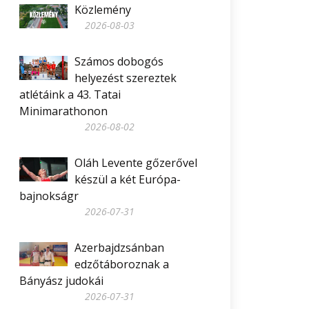
Közlemény
2026-08-03
Számos dobogós
helyezést szereztek
atlétáink a 43. Tatai
Minimarathonon
2026-08-02
Oláh Levente gőzerővel
készül a két Európa-
bajnokságr
2026-07-31
Azerbajdzsánban
edzőtáboroznak a
Bányász judokái
2026-07-31