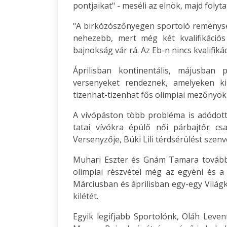
pontjaikat" - meséli az elnök, majd folytat
"A birkózószőnyegen sportoló remény
nehezebb, mert még két kvalifikáció
bajnokság vár rá. Az Eb-n nincs kvalifiká
Áprilisban kontinentális, májusban p
versenyeket rendeznek, amelyeken ki
tizenhat-tizenhat fős olimpiai mezőnyök
A vívópáston több probléma is adódott
tatai vívókra épülő női párbajtőr c
Versenyzője, Büki Lili térdsérülést szen
Muhari Eszter és Gnám Tamara tovább
olimpiai részvétel még az egyéni és a
Márciusban és áprilisban egy-egy Világ
kilétét.
Egyik legifjabb Sportolónk, Oláh Leve