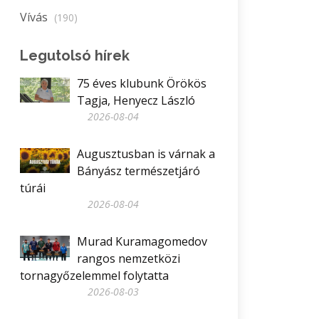
Vívás
(190)
Legutolsó hírek
75 éves klubunk Örökös
Tagja, Henyecz László
2026-08-04
Augusztusban is várnak a
Bányász természetjáró
túrái
2026-08-04
Murad Kuramagomedov
rangos nemzetközi
tornagyőzelemmel folytatta
2026-08-03