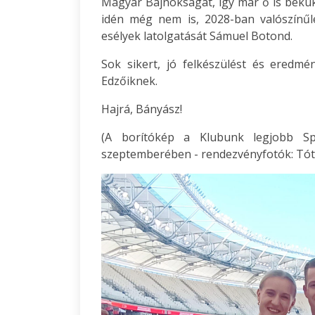
Magyar Bajnokságát, így már ő is bekuku
idén még nem is, 2028-ban valószínűle
esélyek latolgatását Sámuel Botond.
Sok sikert, jó felkészülést és eredm
Edzőiknek.
Hajrá, Bányász!
(A borítókép a Klubunk legjobb Sp
szeptemberében - rendezvényfotók: Tót