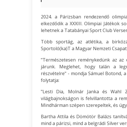
2024. a Párizsban rendezendő olimpia
elkezdődik a XXXIII. Olimpiai Játékok 
lehetnek a Tatabányai Sport Club Versen
Több sportág, az atlétika, a birkóz
Sportoló(ka)T a Magyar Nemzeti Csapat
"Természetesen reménykedünk az az ol
járunk. Meglehet, hogy talán a leg
részvételre" - mondja Sámuel Botond, a
folytatja:
"Lesti Dia, Molnár Janka és Wahl Zo
világbajnokságon is felvillantotta a rem
Mindhárman szépen szerepeltek, és úgy tű
Bartha Attila és Dömötör Balázs tanítv
mind a párizsi, mind a belgrádi Silver 