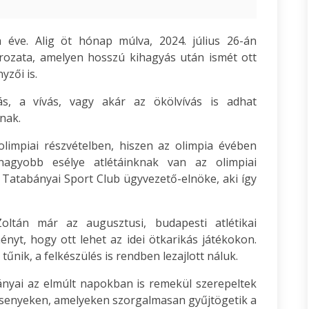
 éve. Alig öt hónap múlva, 2024. július 26-án
sorozata, amelyen hosszú kihagyás után ismét ott
yzői is.
ás, a vívás, vagy akár az ökölvívás is adhat
nak.
impiai részvételben, hiszen az olimpia évében
nagyobb esélye atlétáinknak van az olimpiai
 Tatabányai Sport Club ügyvezető-elnöke, aki így
ltán már az augusztusi, budapesti atlétikai
ényt, hogy ott lehet az idei ötkarikás játékokon.
nik, a felkészülés is rendben lezajlott náluk.
ányai az elmúlt napokban is remekül szerepeltek
versenyeken, amelyeken szorgalmasan gyűjtögetik a