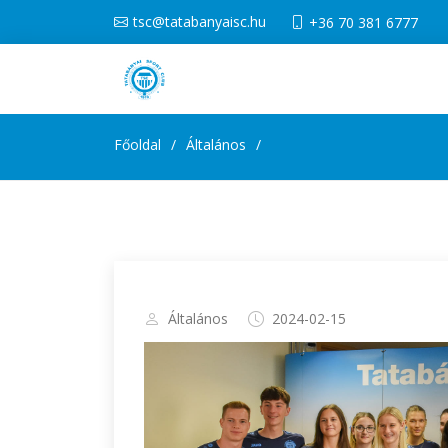
tsc@tatabanyaisc.hu
+36 70 381 6777
Főoldal
Általános
Általános
2024-02-15