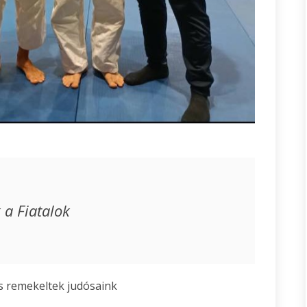
 a Fiatalok
is remekeltek judósaink