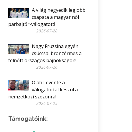
A világ negyedik legjobb
csapata a magyar női
párbajtőr-válogatott!
2026-07-28
Nagy Fruzsina egyéni
csúccsal bronzérmes a
felnőtt országos bajnokságon!
2026-07-26
Oláh Levente a
válogatottal készül a
nemzetközi szezonra!
2026-07-25
Támogatóink: