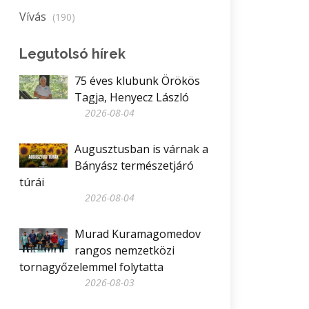
Vívás
(190)
Legutolsó hírek
75 éves klubunk Örökös
Tagja, Henyecz László
2026-08-04
Augusztusban is várnak a
Bányász természetjáró
túrái
2026-08-04
Murad Kuramagomedov
rangos nemzetközi
tornagyőzelemmel folytatta
2026-08-03