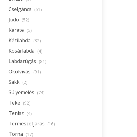
Cselgáncs
(61)
Judo
(52)
Karate
(5)
Kézilabda
(32)
Kosárlabda
(4)
Labdarúgás
(81)
Ökölvívás
(91)
Sakk
(2)
Súlyemelés
(74)
Teke
(92)
Tenisz
(4)
Természetjárás
(16)
Torna
(17)