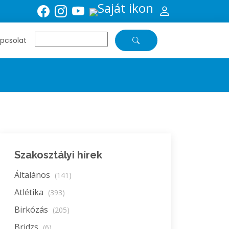
pcsolat
Szakosztályi hírek
Általános
(141)
Atlétika
(393)
Birkózás
(205)
Bridzs
(6)