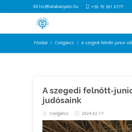
tsc@tatabanyaisc.hu
+36 70 381 6777
Főoldal
Cselgáncs
A szegedi felnőtt-junior v
A szegedi felnőtt-juni
judósaink
Cselgáncs
2024-02-17