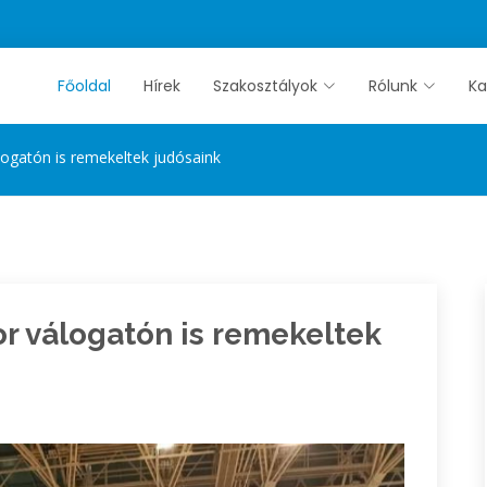
Főoldal
Hírek
Szakosztályok
Rólunk
Ka
álogatón is remekeltek judósaink
or válogatón is remekeltek