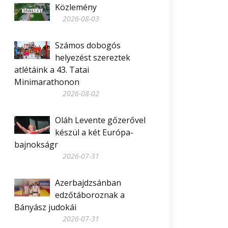
Közlemény
2026-08-03
Számos dobogós
helyezést szereztek
atlétáink a 43. Tatai
Minimarathonon
2026-08-02
Oláh Levente gőzerővel
készül a két Európa-
bajnokságr
2026-07-31
Azerbajdzsánban
edzőtáboroznak a
Bányász judokái
2026-07-31