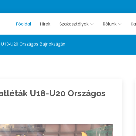
Főoldal
Hírek
Szakosztályok
Rólunk
Ka
ák U18-U20 Országos Bajnokságán
 atléták U18-U20 Országos