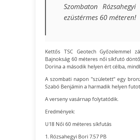
Szombaton Rózsahegyi B
ezüstérmes 60 méteren!
Kettős TSC Geotech Győzelemmel záru
Bajnokság 60 méteres női síkfutó döntője
Dorina a második helyen ért célba, mindk
A szombati napon "született" egy bron
Szabó Benjámin a harmadik helyen futott
A verseny vasárnap folytatódik.
Eredmények:
U18 Női 60 méteres síkfutás
1. Rózsahegyi Bori 7.57 PB