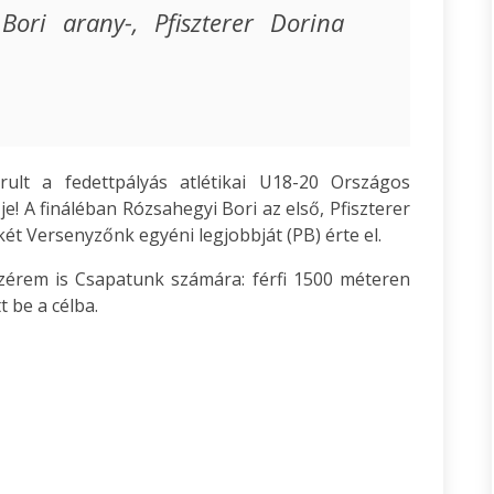
ori arany-, Pfiszterer Dorina
lt a fedettpályás atlétikai U18-20 Országos
! A fináléban Rózsahegyi Bori az első, Pfiszterer
ét Versenyzőnk egyéni legjobbját (PB) érte el.
zérem is Csapatunk számára: férfi 1500 méteren
 be a célba.