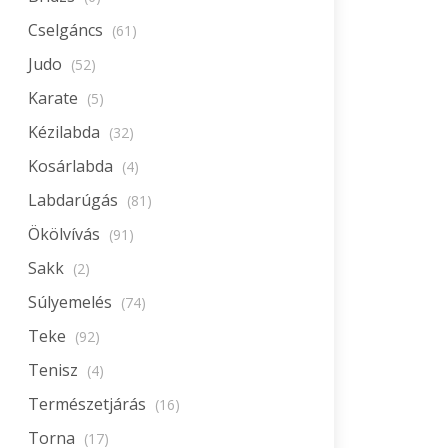
Cselgáncs
(61)
Judo
(52)
Karate
(5)
Kézilabda
(32)
Kosárlabda
(4)
Labdarúgás
(81)
Ökölvívás
(91)
Sakk
(2)
Súlyemelés
(74)
Teke
(92)
Tenisz
(4)
Természetjárás
(16)
Torna
(17)