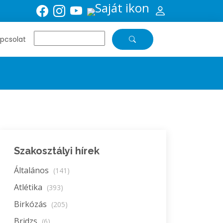
pcsolat
Szakosztályi hírek
Általános
(141)
Atlétika
(393)
Birkózás
(205)
Bridzs
(6)