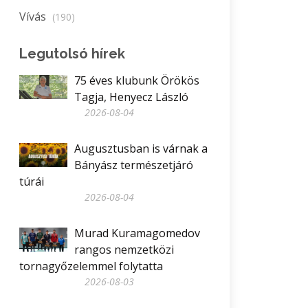
Vívás
(190)
Legutolsó hírek
75 éves klubunk Örökös
Tagja, Henyecz László
2026-08-04
Augusztusban is várnak a
Bányász természetjáró
túrái
2026-08-04
Murad Kuramagomedov
rangos nemzetközi
tornagyőzelemmel folytatta
2026-08-03