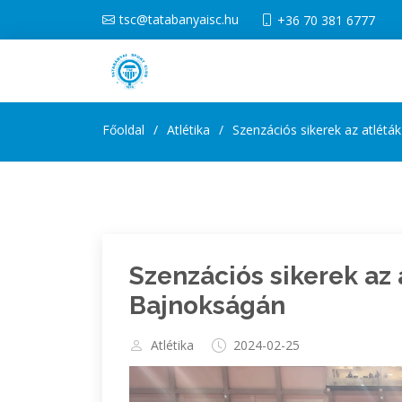
tsc@tatabanyaisc.hu
+36 70 381 6777
Főoldal
Atlétika
Szenzációs sikerek az atlét
Szenzációs sikerek az
Bajnokságán
Atlétika
2024-02-25