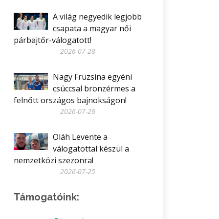
A világ negyedik legjobb
csapata a magyar női
párbajtőr-válogatott!
2026-07-28
Nagy Fruzsina egyéni
csúccsal bronzérmes a
felnőtt országos bajnokságon!
2026-07-26
Oláh Levente a
válogatottal készül a
nemzetközi szezonra!
2026-07-25
Támogatóink: