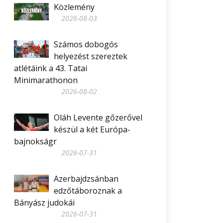
Közlemény
2026-08-03
Számos dobogós
helyezést szereztek
atlétáink a 43. Tatai
Minimarathonon
2026-08-02
Oláh Levente gőzerővel
készül a két Európa-
bajnokságr
2026-07-31
Azerbajdzsánban
edzőtáboroznak a
Bányász judokái
2026-07-31