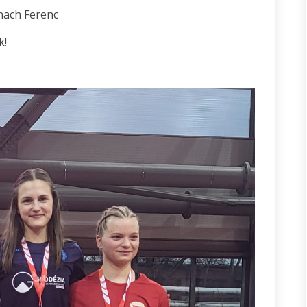
hnach Ferenc
k!