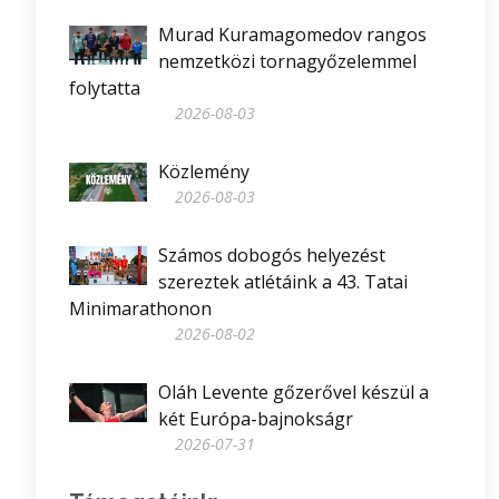
Murad Kuramagomedov rangos
nemzetközi tornagyőzelemmel
folytatta
2026-08-03
Közlemény
2026-08-03
Számos dobogós helyezést
szereztek atlétáink a 43. Tatai
Minimarathonon
2026-08-02
Oláh Levente gőzerővel készül a
két Európa-bajnokságr
2026-07-31