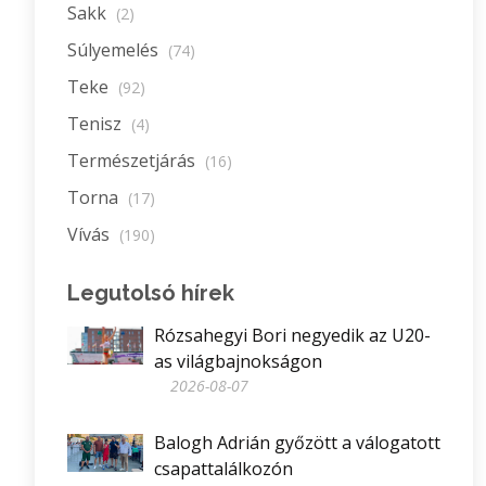
Sakk
(2)
Súlyemelés
(74)
Teke
(92)
Tenisz
(4)
Természetjárás
(16)
Torna
(17)
Vívás
(190)
Legutolsó hírek
Rózsahegyi Bori negyedik az U20-
as világbajnokságon
2026-08-07
Balogh Adrián győzött a válogatott
csapattalálkozón