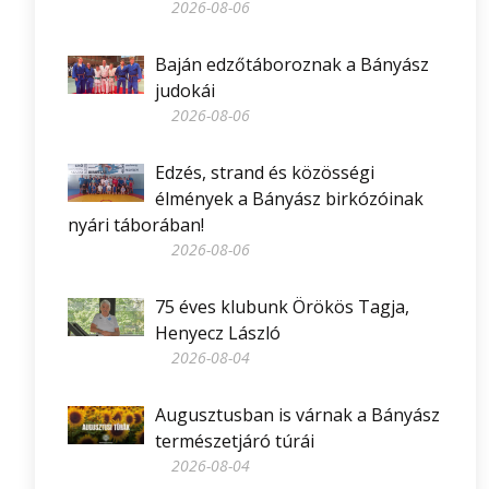
2026-08-06
Baján edzőtáboroznak a Bányász
judokái
2026-08-06
Edzés, strand és közösségi
élmények a Bányász birkózóinak
nyári táborában!
2026-08-06
75 éves klubunk Örökös Tagja,
Henyecz László
2026-08-04
Augusztusban is várnak a Bányász
természetjáró túrái
2026-08-04