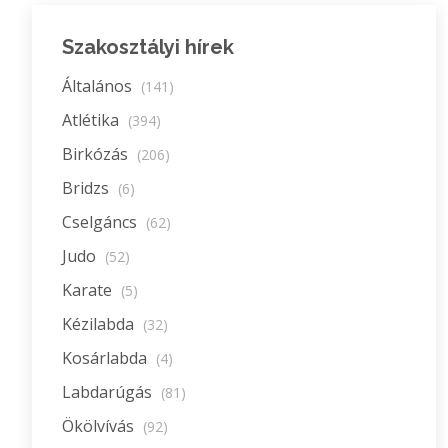
Szakosztályi hírek
Általános
(141)
Atlétika
(394)
Birkózás
(206)
Bridzs
(6)
Cselgáncs
(62)
Judo
(52)
Karate
(5)
Kézilabda
(32)
Kosárlabda
(4)
Labdarúgás
(81)
Ökölvívás
(92)