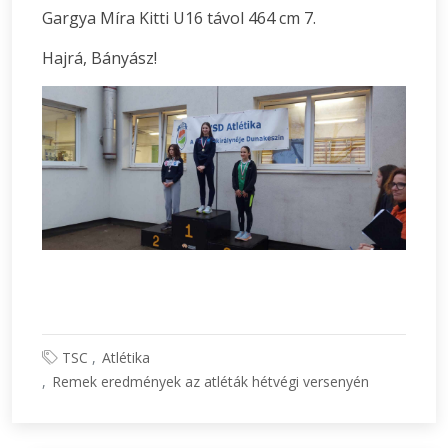
Gargya Míra Kitti U16 távol 464 cm 7.
Hajrá, Bányász!
TSC
Atlétika
Remek eredmények az atléták hétvégi versenyén