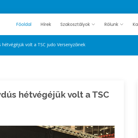
Főoldal
Hírek
Szakosztályok
Rólunk
Ka
hétvégéjük volt a TSC judo Versenyzőinek
dús hétvégéjük volt a TSC