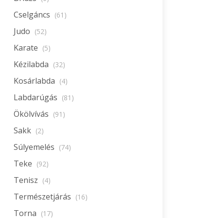
Cselgáncs
(61)
Judo
(52)
Karate
(5)
Kézilabda
(32)
Kosárlabda
(4)
Labdarúgás
(81)
Ökölvívás
(91)
Sakk
(2)
Súlyemelés
(74)
Teke
(92)
Tenisz
(4)
Természetjárás
(16)
Torna
(17)