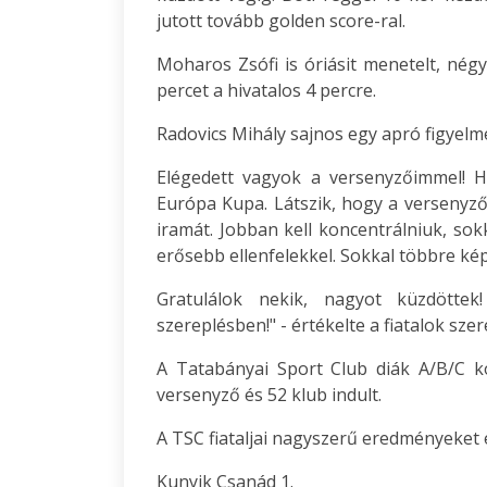
jutott tovább golden score-ral.
Moharos Zsófi is óriásit menetelt, négy
percet a hivatalos 4 percre.
Radovics Mihály sajnos egy apró figyelm
Elégedett vagyok a versenyzőimmel! H
Európa Kupa. Látszik, hogy a versenyző
iramát. Jobban kell koncentrálniuk, so
erősebb ellenfelekkel. Sokkal többre k
Gratulálok nekik, nagyot küzdötte
szereplésben!" - értékelte a fiatalok szer
A Tatabányai Sport Club diák A/B/C k
versenyző és 52 klub indult.
A TSC fiataljai nagyszerű eredményeket é
Kunyik Csanád 1.