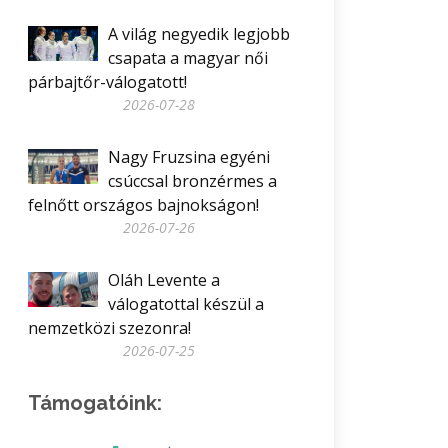
A világ negyedik legjobb
csapata a magyar női
párbajtőr-válogatott!
2026-07-28
Nagy Fruzsina egyéni
csúccsal bronzérmes a
felnőtt országos bajnokságon!
2026-07-26
Oláh Levente a
válogatottal készül a
nemzetközi szezonra!
2026-07-25
Támogatóink: