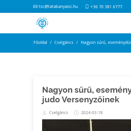
tsc@tatabanyaisc.hu
+36 70 381 6777
Főoldal
Cselgáncs
Nagyon sűrű, eseménydús 
Nagyon sűrű, esemény
judo Versenyzőinek
Cselgáncs
2024-03-18