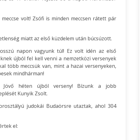
 meccse volt! Zsófi is minden meccsen rátett pár
etlenség miatt az első küzdelem után búcsúzott.
osszú napon vagyunk túl! Ez volt idén az első
knek újból fel kell venni a nemzetközi versenyek
kkal több meccsük van, mint a hazai versenyeken,
épesek mindhárman!
k! Jövő héten újból verseny! Bízunk a jobb
eplését Kunyik Zsolt.
orosztályú judokái Budaörsre utaztak, ahol 304
rtek el: