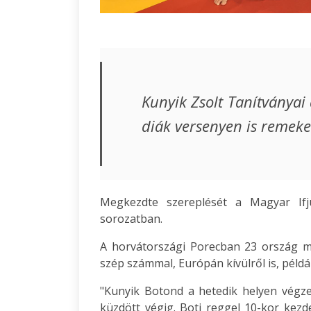
Kunyik Zsolt Tanítványai
diák versenyen is remeke
Megkezdte szereplését a Magyar If
sorozatban.
A horvátországi Porecban 23 ország m
szép számmal, Európán kívülről is, példáu
"Kunyik Botond a hetedik helyen végz
küzdött végig. Boti reggel 10-kor kezd