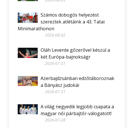
Számos dobogós helyezést
szereztek atlétáink a 43. Tatai
Minimarathonon
2026-08-02
Oláh Levente gőzerővel készül a
két Európa-bajnokságr
2026-07-31
Azerbajdzsánban edzőtáboroznak
a Bányász judokái
2026-07-31
A világ negyedik legjobb csapata a
magyar női párbajtőr-válogatott!
2026-07-28