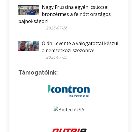
Nagy Fruzsina egyéni csúccsal
bronzérmes a felnőtt országos
bajnokságon!
2026-07-26
Oláh Levente a válogatottal készül
a nemzetközi szezonra!
2026-07-25
Támogatóink: