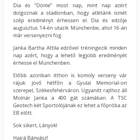
Dia és “Döme” most nap, mint nap azért
dolgoznak a stadionban, hogy atlétánk ismét
szép eredményt érhessen el. Dia és edzője
augusztus 14-én utazik Münchenbe, ahol 16-án
már versenyezni fog.
Janka Bartha Attila edzővel tréningezik minden
nap azért, hogy a lehető legjobb eredményét
érhesse el Münchenben.
Előbb azonban itthon is komoly verseny vár
rájuk: jövő hétfőn a Gyulai Memorial-on
szerepel, Székesfehérváron. Ugyanitt rajthoz áll
Molnár Janka a 400 gát számában. A TSC
Geotech két Sportolójának ez lehet a főpróba az
EB előtt.
Sok sikert, Lányok!
Hajrá Bányász!