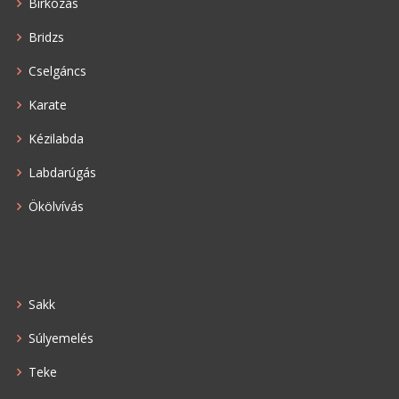
Birkózás
Bridzs
Cselgáncs
Karate
Kézilabda
Labdarúgás
Ökölvívás
Sakk
Súlyemelés
Teke