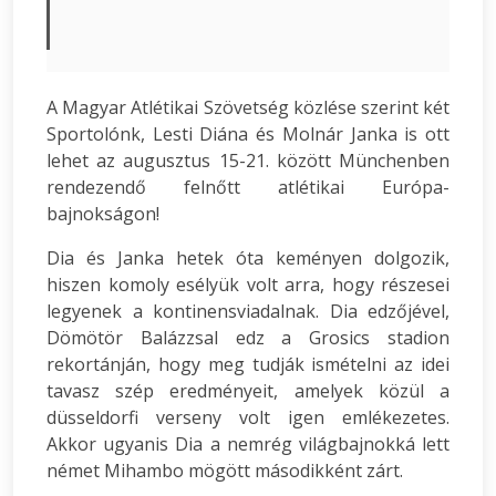
A Magyar Atlétikai Szövetség közlése szerint két
Sportolónk, Lesti Diána és Molnár Janka is ott
lehet az augusztus 15-21. között Münchenben
rendezendő felnőtt atlétikai Európa-
bajnokságon!
Dia és Janka hetek óta keményen dolgozik,
hiszen komoly esélyük volt arra, hogy részesei
legyenek a kontinensviadalnak. Dia edzőjével,
Dömötör Balázzsal edz a Grosics stadion
rekortánján, hogy meg tudják ismételni az idei
tavasz szép eredményeit, amelyek közül a
düsseldorfi verseny volt igen emlékezetes.
Akkor ugyanis Dia a nemrég világbajnokká lett
német Mihambo mögött másodikként zárt.