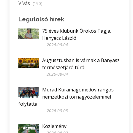
Vívás
(190)
Legutolsó hírek
75 éves klubunk Örökös Tagja,
Henyecz László
2026-08-04
Augusztusban is várnak a Bányász
természetjáró túrái
2026-08-04
Murad Kuramagomedov rangos
nemzetközi tornagyőzelemmel
folytatta
2026-08-03
Közlemény
2026-08-03