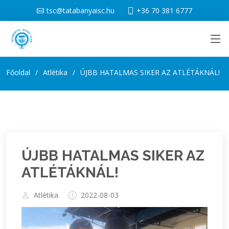
tsc@tatabanyaisc.hu
+36 70 381 6777
Főoldal
Atlétika
ÚJBB HATALMAS SIKER AZ ATLÉTÁKNÁL!
ÚJBB HATALMAS SIKER AZ
ATLÉTÁKNÁL!
Atlétika
2022-08-03