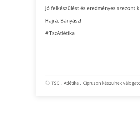
Jó felkészülést és eredményes szezont 
Hajrá, Bányász!
#TscAtlétika
TSC
Atlétika
Cipruson készülnek válogato