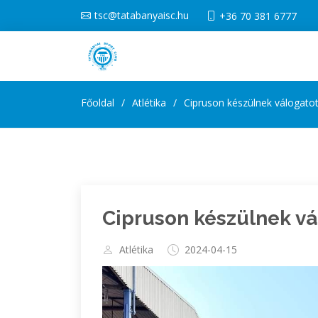
tsc@tatabanyaisc.hu
+36 70 381 6777
Főoldal
Atlétika
Cipruson készülnek válogatott
Cipruson készülnek vá
Atlétika
2024-04-15