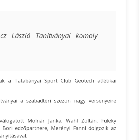
ecz László Tanítványai komoly
ak a Tatabányai Sport Club Geotech atlétikai
ítványai a szabadtéri szezon nagy versenyeire
álogatott Molnár Janka, Wahl Zoltán, Füleky
t Bori edzőpartnere, Merényi Fanni dolgozik az
ányításával.