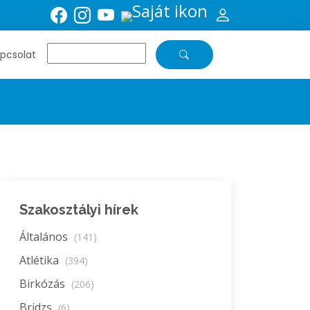
pcsolat
Szakosztályi hírek
Általános
(141)
Atlétika
(394)
Birkózás
(206)
Bridzs
(6)