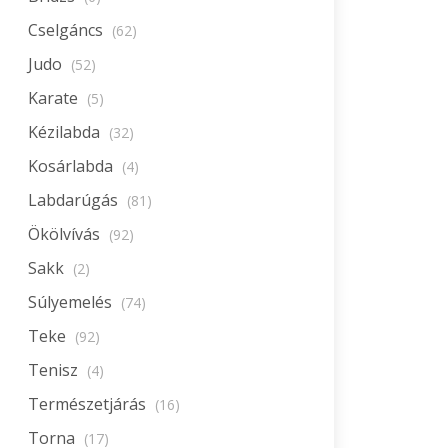
Cselgáncs
(62)
Judo
(52)
Karate
(5)
Kézilabda
(32)
Kosárlabda
(4)
Labdarúgás
(81)
Ökölvívás
(92)
Sakk
(2)
Súlyemelés
(74)
Teke
(92)
Tenisz
(4)
Természetjárás
(16)
Torna
(17)