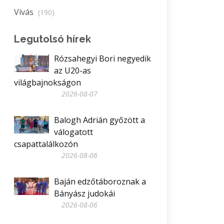
Vívás
(190)
Legutolsó hírek
Rózsahegyi Bori negyedik
az U20-as
világbajnokságon
2026-08-07
Balogh Adrián győzött a
válogatott
csapattalálkozón
2026-08-06
Baján edzőtáboroznak a
Bányász judokái
2026-08-06