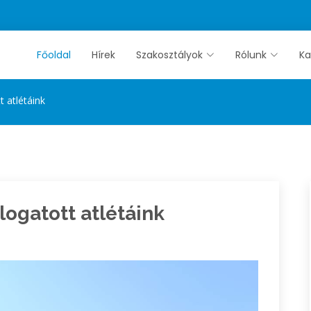
Főoldal
Hírek
Szakosztályok
Rólunk
Ka
 atlétáink
logatott atlétáink