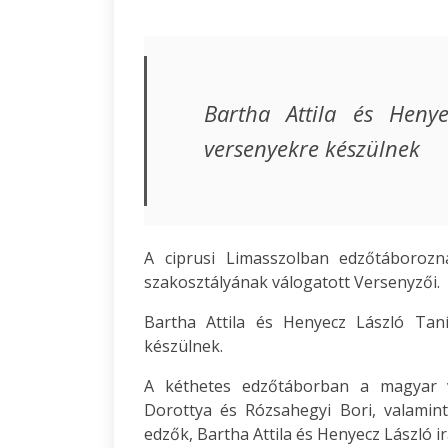
Bartha Attila és Heny
versenyekre készülnek
A ciprusi Limasszolban edzőtáborozn
szakosztályának válogatott Versenyzői.
Bartha Attila és Henyecz László Tan
készülnek.
A kéthetes edzőtáborban a magyar v
Dorottya és Rózsahegyi Bori, valamin
edzők, Bartha Attila és Henyecz László ir