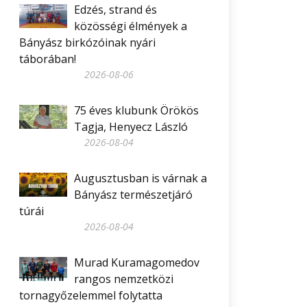
Edzés, strand és
közösségi élmények a
Bányász birkózóinak nyári
táborában!
2026-08-06
75 éves klubunk Örökös
Tagja, Henyecz László
2026-08-04
Augusztusban is várnak a
Bányász természetjáró
túrái
2026-08-04
Murad Kuramagomedov
rangos nemzetközi
tornagyőzelemmel folytatta