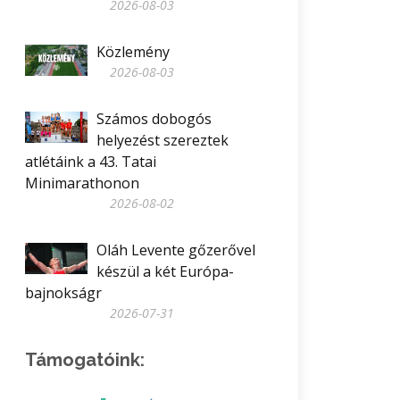
2026-08-03
Közlemény
2026-08-03
Számos dobogós
helyezést szereztek
atlétáink a 43. Tatai
Minimarathonon
2026-08-02
Oláh Levente gőzerővel
készül a két Európa-
bajnokságr
2026-07-31
Támogatóink: