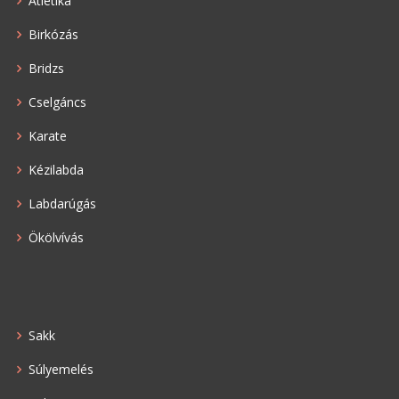
Atlétika
Birkózás
Bridzs
Cselgáncs
Karate
Kézilabda
Labdarúgás
Ökölvívás
Sakk
Súlyemelés