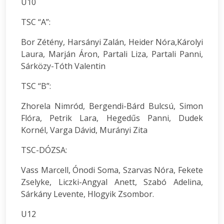
U10
TSC “A”:
Bor Zétény, Harsányi Zalán, Heider Nóra,Károlyi
Laura, Marján Áron, Partali Liza, Partali Panni,
Sárközy-Tóth Valentin
TSC “B”:
Zhorela Nimród, Bergendi-Bárd Bulcsú, Simon
Flóra, Petrik Lara, Hegedűs Panni, Dudek
Kornél, Varga Dávid, Murányi Zita
TSC-DÓZSA:
Vass Marcell, Ónodi Soma, Szarvas Nóra, Fekete
Zselyke, Liczki-Angyal Anett, Szabó Adelina,
Sárkány Levente, Hlogyik Zsombor.
U12