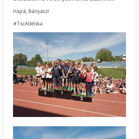
Hajrá, Bányász!
#TscAtlétika