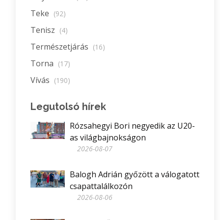
Teke
(92)
Tenisz
(4)
Természetjárás
(16)
Torna
(17)
Vívás
(190)
Legutolsó hírek
Rózsahegyi Bori negyedik az U20-
as világbajnokságon
2026-08-07
Balogh Adrián győzött a válogatott
csapattalálkozón
2026-08-06