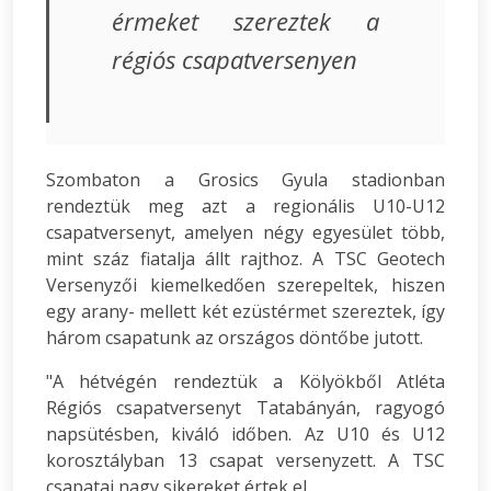
érmeket szereztek a
régiós csapatversenyen
Szombaton a Grosics Gyula stadionban
rendeztük meg azt a regionális U10-U12
csapatversenyt, amelyen négy egyesület több,
mint száz fiatalja állt rajthoz. A TSC Geotech
Versenyzői kiemelkedően szerepeltek, hiszen
egy arany- mellett két ezüstérmet szereztek, így
három csapatunk az országos döntőbe jutott.
"A hétvégén rendeztük a Kölyökből Atléta
Régiós csapatversenyt Tatabányán, ragyogó
napsütésben, kiváló időben. Az U10 és U12
korosztályban 13 csapat versenyzett. A TSC
csapatai nagy sikereket értek el.