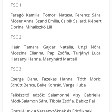
TSC 1
Faragó Kamilla, Tömöri Natasa, Ferencz Sára,
Móser Anna, Szand Emília, Czibik Szilárd, Klébert
Dorina, Mihaliszkó Lili
TSC 2
Haár Tamara, Gajdár Natália, Ungi Nóra,
Moszina Elianna, Pap Zsófia, Turjányi Luca,
Harsányi Hanna, Menyhárd Marcell
TSC 3
Cserge Dana, Fazekas Hanna, Tóth Móric,
Schütt Bence, Beke Konrád, Varga Huba
Felkészítő edzők: Salamonné Visy Gabriella,
Módi-Salamon Sára, Tibola Zsófia, Babicz Pál
Gratulálunk a Versenyzőknek és Edzőiknek!