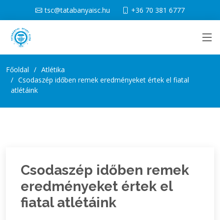
tsc@tatabanyaisc.hu
+36 70 381 6777
Főoldal
Atlétika
Csodaszép időben remek eredményeket értek el fiatal
atlétáink
Csodaszép időben remek
eredményeket értek el
fiatal atlétáink