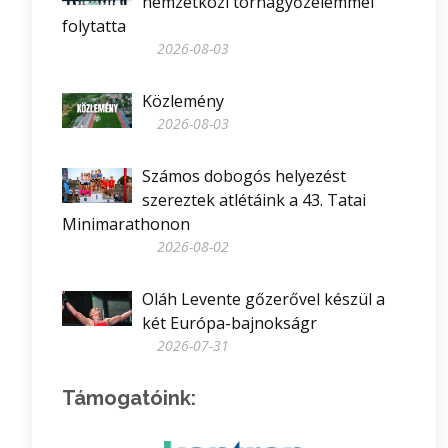
nemzetközi tornagyőzelemmel
folytatta
2026-08-03
Közlemény
2026-08-03
Számos dobogós helyezést
szereztek atlétáink a 43. Tatai
Minimarathonon
2026-08-02
Oláh Levente gőzerővel készül a
két Európa-bajnokságr
2026-07-31
Támogatóink: