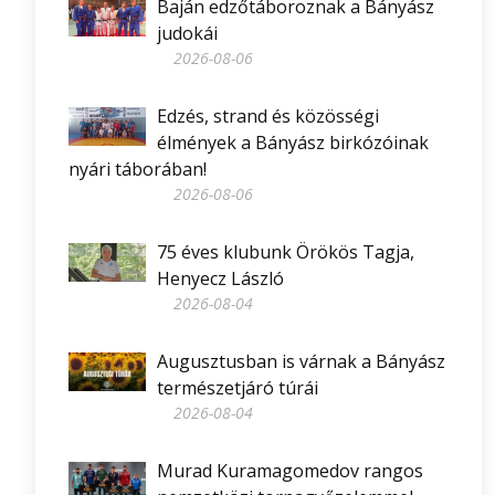
Baján edzőtáboroznak a Bányász
judokái
2026-08-06
Edzés, strand és közösségi
élmények a Bányász birkózóinak
nyári táborában!
2026-08-06
75 éves klubunk Örökös Tagja,
Henyecz László
2026-08-04
Augusztusban is várnak a Bányász
természetjáró túrái
2026-08-04
Murad Kuramagomedov rangos