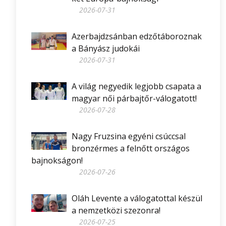
2026-07-31
Azerbajdzsánban edzőtáboroznak
a Bányász judokái
2026-07-31
A világ negyedik legjobb csapata a
magyar női párbajtőr-válogatott!
2026-07-28
Nagy Fruzsina egyéni csúccsal
bronzérmes a felnőtt országos
bajnokságon!
2026-07-26
Oláh Levente a válogatottal készül
a nemzetközi szezonra!
2026-07-25