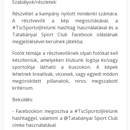
Szabályok/részletek:
Részvétel: a kampány nyitott mindenki számára.
A résztvevők a kép megosztásával, a
#TscSportoljVelünk hashtag használatával és a
Tatabányai Sport Club Facebook oldalának
megjelölésével kerülnek játékba.
Fotók témája: a résztvevőknek olyan fotókat kell
készíteniük, amelyeken klubunk logója és/vagy
sportolója látható a buszokon. A képek
lehetnek kreatívak, viccesek, vagy egyedi módon
megörökített pillanatok, nincs megszabott
kritérium.
Beküldés:
- Facebookon megosztva a #TscSportoljVelünk
hashtaggel, valamint a @Tatabányai Sport Club
címke használatával.