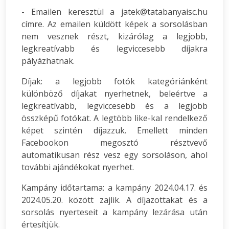
- Emailen keresztül a jatek@tatabanyaisc.hu
címre. Az emailen küldött képek a sorsolásban
nem vesznek részt, kizárólag a legjobb,
legkreatívabb és legviccesebb díjakra
pályázhatnak.
Díjak: a legjobb fotók kategóriánként
különböző díjakat nyerhetnek, beleértve a
legkreatívabb, legviccesebb és a legjobb
összképű fotókat. A legtöbb like-kal rendelkező
képet szintén díjazzuk. Emellett minden
Facebookon megosztó résztvevő
automatikusan rész vesz egy sorsoláson, ahol
további ajándékokat nyerhet.
Kampány időtartama: a kampány 2024.04.17. és
2024.05.20. között zajlik. A díjazottakat és a
sorsolás nyerteseit a kampány lezárása után
értesítjük.