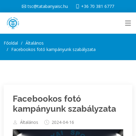
tsc@tatabanyaisc.hu
+36 70 381 6777
Főoldal
Általános
Facebookos fotó kampányunk szabályzata
Facebookos fotó
kampányunk szabályzata
Általános
2024-04-16