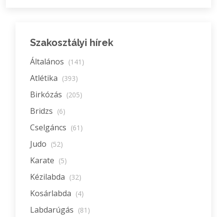
Szakosztályi hírek
Általános
(141)
Atlétika
(393)
Birkózás
(205)
Bridzs
(6)
Cselgáncs
(61)
Judo
(52)
Karate
(5)
Kézilabda
(32)
Kosárlabda
(4)
Labdarúgás
(81)