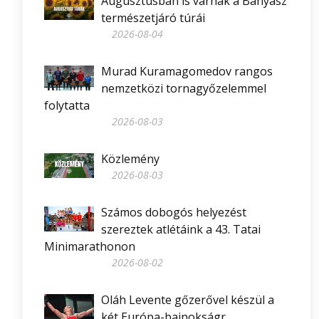
Augusztusban is várnak a Bányász
természetjáró túrái
2026-08-04
Murad Kuramagomedov rangos
nemzetközi tornagyőzelemmel
folytatta
2026-08-03
Közlemény
2026-08-03
Számos dobogós helyezést
szereztek atlétáink a 43. Tatai
Minimarathonon
2026-08-02
Oláh Levente gőzerővel készül a
két Európa-bajnokságr