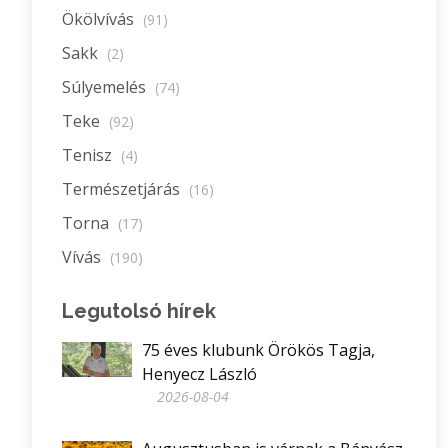
Ökölvívás
(91)
Sakk
(2)
Súlyemelés
(74)
Teke
(92)
Tenisz
(4)
Természetjárás
(16)
Torna
(17)
Vívás
(190)
Legutolsó hírek
75 éves klubunk Örökös Tagja,
Henyecz László
2026-08-04