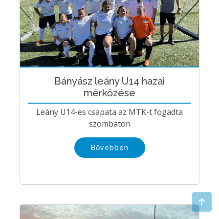
Bányász leány U14 hazai
mérkőzése
Leány U14-es csapata az MTK-t fogadta
szombaton
Bővebben