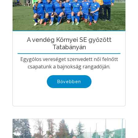
A vendég Környei SE győzött
Tatabányán
Egygólos vereséget szenvedett női felnőtt
csapatunk a bajnokság rangadóján.
Bővebben