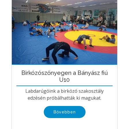
Birkózószőnyegen a Bányász fiú
U10
Labdarúgóink a birkózó szakosztály
edzésén próbálhatták ki magukat.
Bővebben