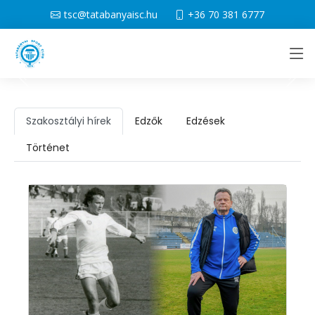
tsc@tatabanyaisc.hu
+36 70 381 6777
Szakosztályi hírek
Edzők
Edzések
Történet