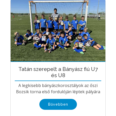
Tatán szerepelt a Bányász fiú U7
és U8
A legkisebb bányászkorosztályok az őszi
Bozsik torna első fordulóján léptek pályára
Bővebben