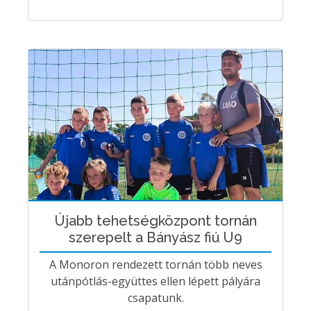
Újabb tehetségközpont tornán
szerepelt a Bányász fiú U9
A Monoron rendezett tornán több neves
utánpótlás-együttes ellen lépett pályára
csapatunk.