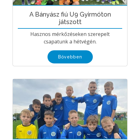
A Bányász fiú U9 Gyirmóton
játszott
Hasznos mérkőzéseken szerepelt
csapatunk a hétvégén.
Bővebben