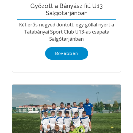
Győzött a Bányász fiú U13
Salgótarjánban
Két erős negyed döntött, egy góllal nyert a
Tatabányai Sport Club U13-as csapata
Salgótarjánban
Bővebben