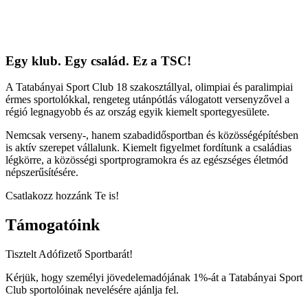
Egy klub. Egy család. Ez a TSC!
A Tatabányai Sport Club 18 szakosztállyal, olimpiai és paralimpiai
érmes sportolókkal, rengeteg utánpótlás válogatott versenyzővel a
régió legnagyobb és az ország egyik kiemelt sportegyesülete.
Nemcsak verseny-, hanem szabadidősportban és közösségépítésben
is aktív szerepet vállalunk. Kiemelt figyelmet fordítunk a családias
légkörre, a közösségi sportprogramokra és az egészséges életmód
népszerűsítésére.
Csatlakozz hozzánk Te is!
Támogatóink
Tisztelt Adófizető Sportbarát!
Kérjük, hogy személyi jövedelemadójának 1%-át a Tatabányai Sport
Club sportolóinak nevelésére ajánlja fel.