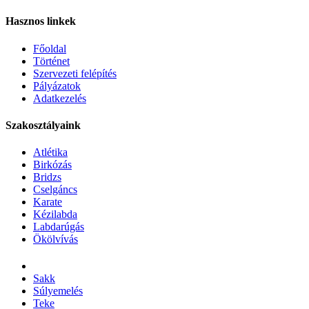
Hasznos linkek
Főoldal
Történet
Szervezeti felépítés
Pályázatok
Adatkezelés
Szakosztályaink
Atlétika
Birkózás
Bridzs
Cselgáncs
Karate
Kézilabda
Labdarúgás
Ökölvívás
Sakk
Súlyemelés
Teke