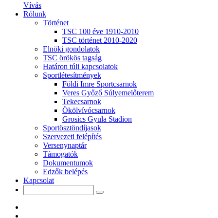
Vívás
Rólunk
Történet
TSC 100 éve 1910-2010
TSC történet 2010-2020
Elnöki gondolatok
TSC örökös tagság
Határon túli kapcsolatok
Sportlétesítmények
Földi Imre Sportcsarnok
Veres Győző Súlyemelőterem
Tekecsarnok
Ökölvívócsarnok
Grosics Gyula Stadion
Sportösztöndíjasok
Szervezeti felépítés
Versenynaptár
Támogatók
Dokumentumok
Edzők belépés
Kapcsolat