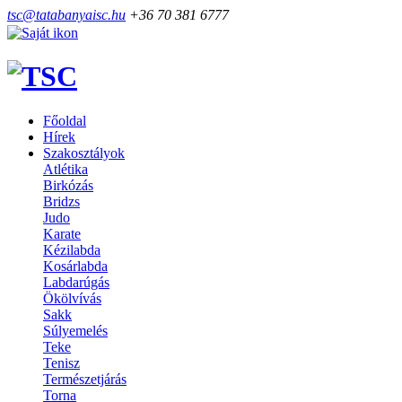
tsc@tatabanyaisc.hu
+36 70 381 6777
Főoldal
Hírek
Szakosztályok
Atlétika
Birkózás
Bridzs
Judo
Karate
Kézilabda
Kosárlabda
Labdarúgás
Ökölvívás
Sakk
Súlyemelés
Teke
Tenisz
Természetjárás
Torna