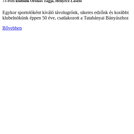
75 éves klubunk Örökös Tagja, Henyecz László
Egykor sportolóként kiváló távolugrónk, sikeres edzőnk és korábbi
klubelnökünk éppen 50 éve, csatlakozott a Tatabányai Bányászhoz
Bővebben