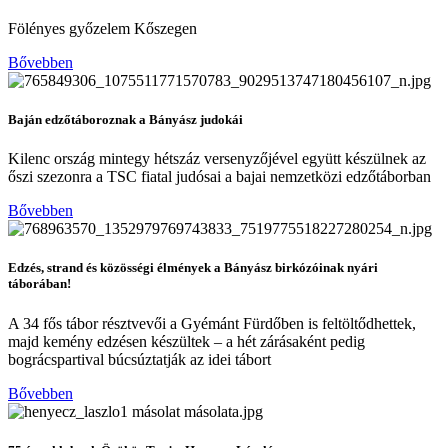
Fölényes győzelem Kőszegen
Bővebben
Baján edzőtáboroznak a Bányász judokái
Kilenc ország mintegy hétszáz versenyzőjével együtt készülnek az
őszi szezonra a TSC fiatal judósai a bajai nemzetközi edzőtáborban
Bővebben
Edzés, strand és közösségi élmények a Bányász birkózóinak nyári
táborában!
A 34 fős tábor résztvevői a Gyémánt Fürdőben is feltöltődhettek,
majd kemény edzésen készültek – a hét zárásaként pedig
bográcspartival búcsúztatják az idei tábort
Bővebben