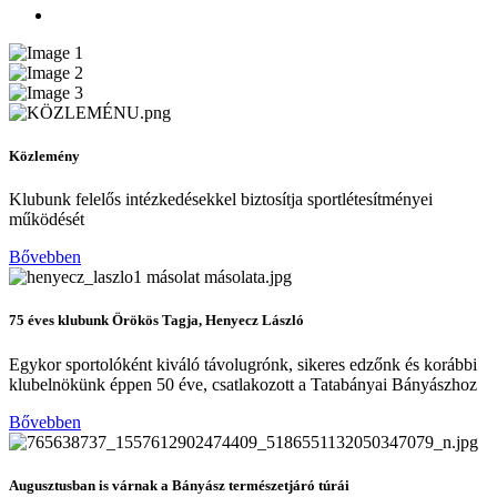
Közlemény
Klubunk felelős intézkedésekkel biztosítja sportlétesítményei
működését
Bővebben
75 éves klubunk Örökös Tagja, Henyecz László
Egykor sportolóként kiváló távolugrónk, sikeres edzőnk és korábbi
klubelnökünk éppen 50 éve, csatlakozott a Tatabányai Bányászhoz
Bővebben
Augusztusban is várnak a Bányász természetjáró túrái