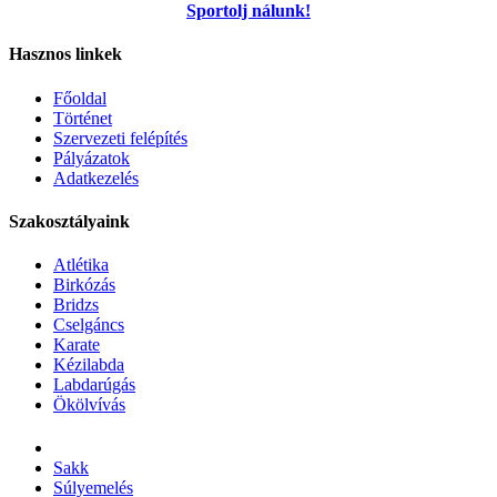
Sportolj nálunk!
Hasznos linkek
Főoldal
Történet
Szervezeti felépítés
Pályázatok
Adatkezelés
Szakosztályaink
Atlétika
Birkózás
Bridzs
Cselgáncs
Karate
Kézilabda
Labdarúgás
Ökölvívás
Sakk
Súlyemelés