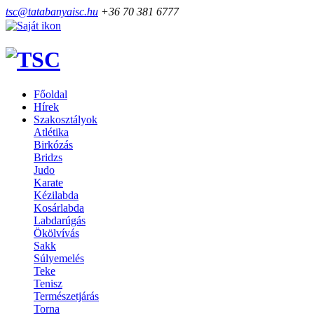
tsc@tatabanyaisc.hu
+36 70 381 6777
Főoldal
Hírek
Szakosztályok
Atlétika
Birkózás
Bridzs
Judo
Karate
Kézilabda
Kosárlabda
Labdarúgás
Ökölvívás
Sakk
Súlyemelés
Teke
Tenisz
Természetjárás
Torna