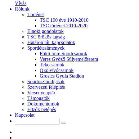
Vívás
Rólunk
Történet
TSC 100 éve 1910-2010
TSC történet 2010-2020
Elnöki gondolatok
TSC örökös tagság
Határon túli kapcsolatok
Sportlétesítmények
Földi Imre Sportcsarnok
Veres Győző Súlyemelőterem
Tekecsarnok
Ökölvívócsarnok
Grosics Gyula Stadion
Sportösztöndíjasok
Szervezeti felépítés
Versenynaptár
Támogatók
Dokumentumok
Edzők belépés
Kapcsolat