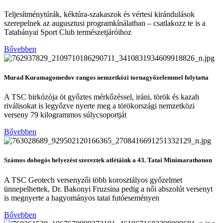
Teljesítménytúrák, kéktúra-szakaszok és vértesi kirándulások
szerepelnek az augusztusi programkínálatban – csatlakozz te is a
Tatabányai Sport Club természetjáróihoz
Bővebben
Murad Kuramagomedov rangos nemzetközi tornagyőzelemmel folytatta
A TSC birkózója öt győztes mérkőzéssel, iráni, török és kazah
riválisokat is legyőzve nyerte meg a törökországi nemzetközi
verseny 79 kilogrammos súlycsoportját
Bővebben
Számos dobogós helyezést szereztek atlétáink a 43. Tatai Minimarathonon
A TSC Geotech versenyzői több korosztályos győzelmet
ünnepelhettek, Dr. Bakonyi Fruzsina pedig a női abszolút versenyt
is megnyerte a hagyományos tatai futóeseményen
Bővebben