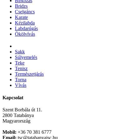
Birkózás
Bridzs
Cselgáncs
Karate
Kézilabda
Labdarúgás
Ökölvívás
Sakk
Súlyemelés
Teke
Tenisz
Természetjárás
Torna
Vívás
Kapcsolat
Szent Borbála út 11.
2800 Tatabánya
Magyarország
Mobil:
+36 70 381 6777
Email:
tsc@tatabanyaisc.hu