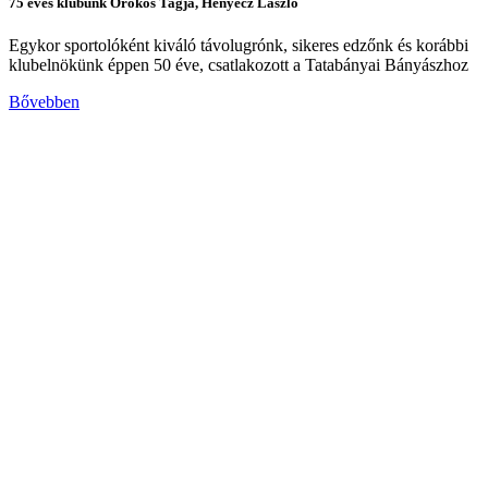
75 éves klubunk Örökös Tagja, Henyecz László
Egykor sportolóként kiváló távolugrónk, sikeres edzőnk és korábbi
klubelnökünk éppen 50 éve, csatlakozott a Tatabányai Bányászhoz
Bővebben