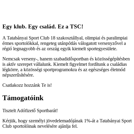
Egy klub. Egy család. Ez a TSC!
A Tatabányai Sport Club 18 szakosztállyal, olimpiai és paralimpiai
érmes sportolókkal, rengeteg utánpótlás válogatott versenyzővel a
régió legnagyobb és az ország egyik kiemelt sportegyesülete.
Nemcsak verseny-, hanem szabadidősportban és közösségépítésben
is aktív szerepet vállalunk. Kiemelt figyelmet fordítunk a családias
légkörre, a közösségi sportprogramokra és az egészséges életmód
népszerűsítésére.
Csatlakozz hozzánk Te is!
Támogatóink
Tisztelt Adófizető Sportbarát!
Kérjük, hogy személyi jövedelemadójának 1%-át a Tatabányai Sport
Club sportolóinak nevelésére ajánlja fel.