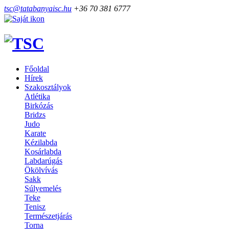
tsc@tatabanyaisc.hu
+36 70 381 6777
Főoldal
Hírek
Szakosztályok
Atlétika
Birkózás
Bridzs
Judo
Karate
Kézilabda
Kosárlabda
Labdarúgás
Ökölvívás
Sakk
Súlyemelés
Teke
Tenisz
Természetjárás
Torna