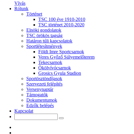
Vívás
Rólunk
Történet
TSC 100 éve 1910-2010
TSC történet 2010-2020
Elnöki gondolatok
TSC örökös tagság
Határon túli kapcsolatok
Sportlétesítmények
Földi Imre Sportcsarnok
Veres Győző Súlyemelőterem
Tekecsarnok
Ökölvívócsarnok
Grosics Gyula Stadion
Sportösztöndíjasok
Szervezeti felépítés
Versenynaptár
Támogatók
Dokumentumok
Edzők belépés
Kapcsolat