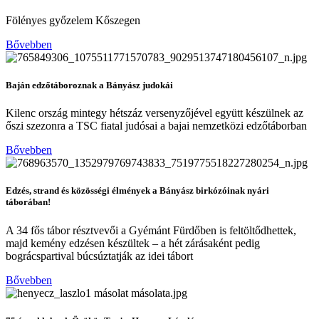
Fölényes győzelem Kőszegen
Bővebben
Baján edzőtáboroznak a Bányász judokái
Kilenc ország mintegy hétszáz versenyzőjével együtt készülnek az
őszi szezonra a TSC fiatal judósai a bajai nemzetközi edzőtáborban
Bővebben
Edzés, strand és közösségi élmények a Bányász birkózóinak nyári
táborában!
A 34 fős tábor résztvevői a Gyémánt Fürdőben is feltöltődhettek,
majd kemény edzésen készültek – a hét zárásaként pedig
bográcspartival búcsúztatják az idei tábort
Bővebben