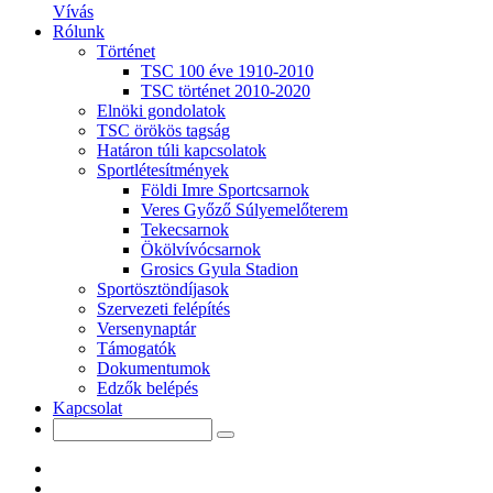
Vívás
Rólunk
Történet
TSC 100 éve 1910-2010
TSC történet 2010-2020
Elnöki gondolatok
TSC örökös tagság
Határon túli kapcsolatok
Sportlétesítmények
Földi Imre Sportcsarnok
Veres Győző Súlyemelőterem
Tekecsarnok
Ökölvívócsarnok
Grosics Gyula Stadion
Sportösztöndíjasok
Szervezeti felépítés
Versenynaptár
Támogatók
Dokumentumok
Edzők belépés
Kapcsolat