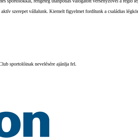
mes sportolókkal, rengeteg utánpótlás válogatott versenyzővel a régió l
tív szerepet vállalunk. Kiemelt figyelmet fordítunk a családias légkö
ub sportolóinak nevelésére ajánlja fel.