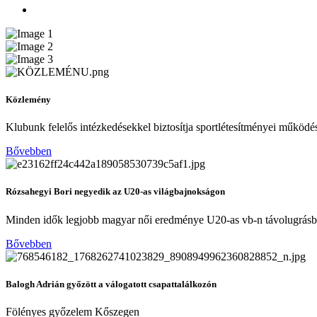
Közlemény
Klubunk felelős intézkedésekkel biztosítja sportlétesítményei működé
Bővebben
Rózsahegyi Bori negyedik az U20-as világbajnokságon
Minden idők legjobb magyar női eredménye U20-as vb-n távolugrás
Bővebben
Balogh Adrián győzött a válogatott csapattalálkozón
Fölényes győzelem Kőszegen