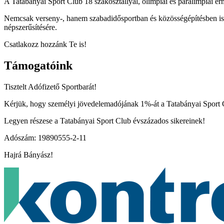
A Tatabányai Sport Club 18 szakosztállyal, olimpiai és paralimpiai ér
Nemcsak verseny-, hanem szabadidősportban és közösségépítésben is ak
népszerűsítésére.
Csatlakozz hozzánk Te is!
Támogatóink
Tisztelt Adófizető Sportbarát!
Kérjük, hogy személyi jövedelemadójának 1%-át a Tatabányai Sport Cl
Legyen részese a Tatabányai Sport Club évszázados sikereinek!
Adószám: 19890555-2-11
Hajrá Bányász!