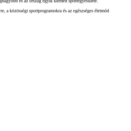
egnagyobb és az ország egyik kiemelt sportegyesülete.
rre, a közösségi sportprogramokra és az egészséges életmód