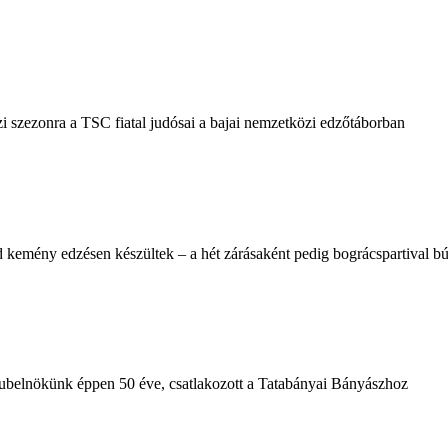
i szezonra a TSC fiatal judósai a bajai nemzetközi edzőtáborban
 kemény edzésen készültek – a hét zárásaként pedig bográcspartival búc
klubelnökünk éppen 50 éve, csatlakozott a Tatabányai Bányászhoz