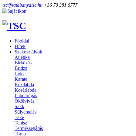
tsc@tatabanyaisc.hu
+36 70 381 6777
Főoldal
Hírek
Szakosztályok
Atlétika
Birkózás
Bridzs
Judo
Karate
Kézilabda
Kosárlabda
Labdarúgás
Ökölvívás
Sakk
Súlyemelés
Teke
Tenisz
Természetjárás
Torna