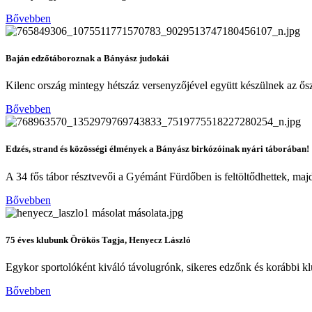
Bővebben
Baján edzőtáboroznak a Bányász judokái
Kilenc ország mintegy hétszáz versenyzőjével együtt készülnek az ősz
Bővebben
Edzés, strand és közösségi élmények a Bányász birkózóinak nyári táborában!
A 34 fős tábor résztvevői a Gyémánt Fürdőben is feltöltődhettek, majd
Bővebben
75 éves klubunk Örökös Tagja, Henyecz László
Egykor sportolóként kiváló távolugrónk, sikeres edzőnk és korábbi 
Bővebben