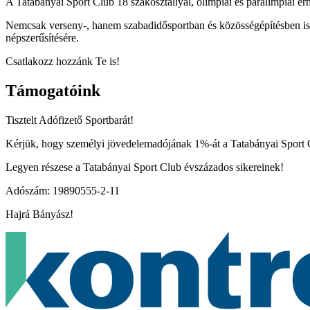
A Tatabányai Sport Club 18 szakosztállyal, olimpiai és paralimpiai ér
Nemcsak verseny-, hanem szabadidősportban és közösségépítésben is ak
népszerűsítésére.
Csatlakozz hozzánk Te is!
Támogatóink
Tisztelt Adófizető Sportbarát!
Kérjük, hogy személyi jövedelemadójának 1%-át a Tatabányai Sport Cl
Legyen részese a Tatabányai Sport Club évszázados sikereinek!
Adószám: 19890555-2-11
Hajrá Bányász!