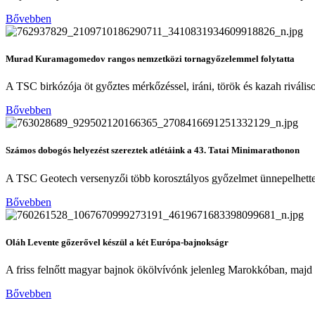
Bővebben
Murad Kuramagomedov rangos nemzetközi tornagyőzelemmel folytatta
A TSC birkózója öt győztes mérkőzéssel, iráni, török és kazah riváli
Bővebben
Számos dobogós helyezést szereztek atlétáink a 43. Tatai Minimarathonon
A TSC Geotech versenyzői több korosztályos győzelmet ünnepelhettek
Bővebben
Oláh Levente gőzerővel készül a két Európa-bajnokságr
A friss felnőtt magyar bajnok ökölvívónk jelenleg Marokkóban, majd 
Bővebben