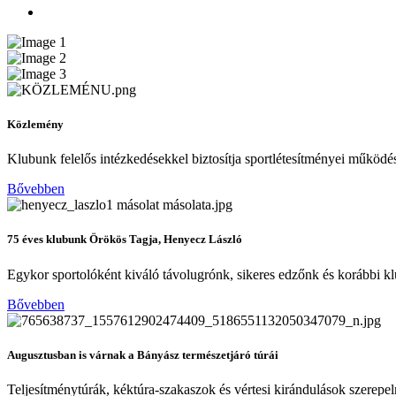
Közlemény
Klubunk felelős intézkedésekkel biztosítja sportlétesítményei működé
Bővebben
75 éves klubunk Örökös Tagja, Henyecz László
Egykor sportolóként kiváló távolugrónk, sikeres edzőnk és korábbi 
Bővebben
Augusztusban is várnak a Bányász természetjáró túrái
Teljesítménytúrák, kéktúra-szakaszok és vértesi kirándulások szerepel