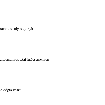
grammos súlycsoportját
 hagyományos tatai futóeseményen
nokságra készül