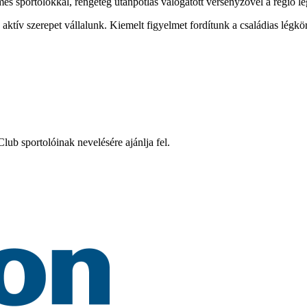
mes sportolókkal, rengeteg utánpótlás válogatott versenyzővel a régió l
tív szerepet vállalunk. Kiemelt figyelmet fordítunk a családias légkö
ub sportolóinak nevelésére ajánlja fel.