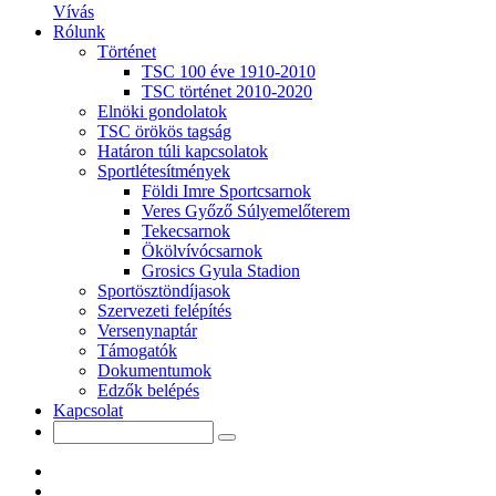
Vívás
Rólunk
Történet
TSC 100 éve 1910-2010
TSC történet 2010-2020
Elnöki gondolatok
TSC örökös tagság
Határon túli kapcsolatok
Sportlétesítmények
Földi Imre Sportcsarnok
Veres Győző Súlyemelőterem
Tekecsarnok
Ökölvívócsarnok
Grosics Gyula Stadion
Sportösztöndíjasok
Szervezeti felépítés
Versenynaptár
Támogatók
Dokumentumok
Edzők belépés
Kapcsolat