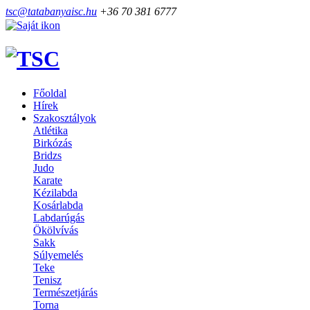
tsc@tatabanyaisc.hu
+36 70 381 6777
Főoldal
Hírek
Szakosztályok
Atlétika
Birkózás
Bridzs
Judo
Karate
Kézilabda
Kosárlabda
Labdarúgás
Ökölvívás
Sakk
Súlyemelés
Teke
Tenisz
Természetjárás
Torna