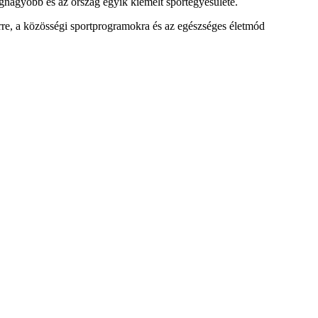
egnagyobb és az ország egyik kiemelt sportegyesülete.
rre, a közösségi sportprogramokra és az egészséges életmód