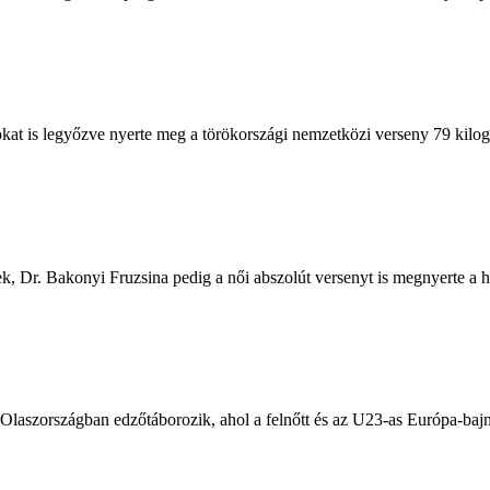
sokat is legyőzve nyerte meg a törökországi nemzetközi verseny 79 kilo
, Dr. Bakonyi Fruzsina pedig a női abszolút versenyt is megnyerte a
Olaszországban edzőtáborozik, ahol a felnőtt és az U23-as Európa-baj