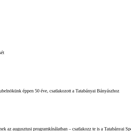
sét
klubelnökünk éppen 50 éve, csatlakozott a Tatabányai Bányászhoz
nek az augusztusi programkínálatban – csatlakozz te is a Tatabányai Sp