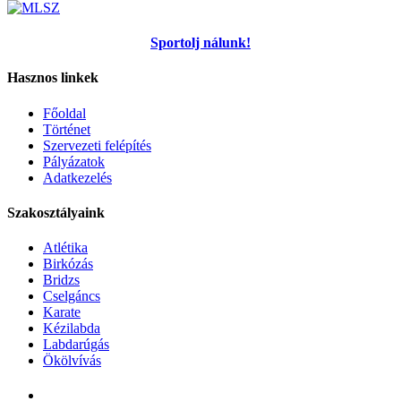
Sportolj nálunk!
Hasznos linkek
Főoldal
Történet
Szervezeti felépítés
Pályázatok
Adatkezelés
Szakosztályaink
Atlétika
Birkózás
Bridzs
Cselgáncs
Karate
Kézilabda
Labdarúgás
Ökölvívás