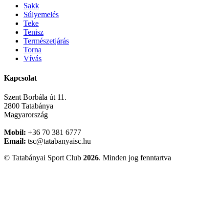
Sakk
Súlyemelés
Teke
Tenisz
Természetjárás
Torna
Vívás
Kapcsolat
Szent Borbála út 11.
2800 Tatabánya
Magyarország
Mobil:
+36 70 381 6777
Email:
tsc@tatabanyaisc.hu
© Tatabányai Sport Club
2026
. Minden jog fenntartva