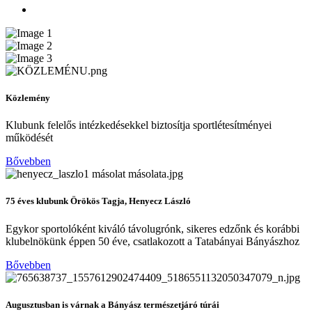
Közlemény
Klubunk felelős intézkedésekkel biztosítja sportlétesítményei
működését
Bővebben
75 éves klubunk Örökös Tagja, Henyecz László
Egykor sportolóként kiváló távolugrónk, sikeres edzőnk és korábbi
klubelnökünk éppen 50 éve, csatlakozott a Tatabányai Bányászhoz
Bővebben
Augusztusban is várnak a Bányász természetjáró túrái