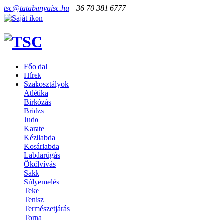
tsc@tatabanyaisc.hu
+36 70 381 6777
Főoldal
Hírek
Szakosztályok
Atlétika
Birkózás
Bridzs
Judo
Karate
Kézilabda
Kosárlabda
Labdarúgás
Ökölvívás
Sakk
Súlyemelés
Teke
Tenisz
Természetjárás
Torna