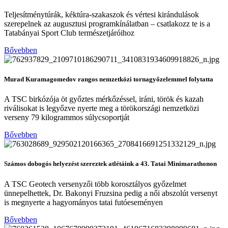
Teljesítménytúrák, kéktúra-szakaszok és vértesi kirándulások
szerepelnek az augusztusi programkínálatban – csatlakozz te is a
Tatabányai Sport Club természetjáróihoz
Bővebben
Murad Kuramagomedov rangos nemzetközi tornagyőzelemmel folytatta
A TSC birkózója öt győztes mérkőzéssel, iráni, török és kazah
riválisokat is legyőzve nyerte meg a törökországi nemzetközi
verseny 79 kilogrammos súlycsoportját
Bővebben
Számos dobogós helyezést szereztek atlétáink a 43. Tatai Minimarathonon
A TSC Geotech versenyzői több korosztályos győzelmet
ünnepelhettek, Dr. Bakonyi Fruzsina pedig a női abszolút versenyt
is megnyerte a hagyományos tatai futóeseményen
Bővebben