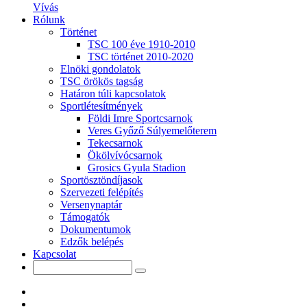
Vívás
Rólunk
Történet
TSC 100 éve 1910-2010
TSC történet 2010-2020
Elnöki gondolatok
TSC örökös tagság
Határon túli kapcsolatok
Sportlétesítmények
Földi Imre Sportcsarnok
Veres Győző Súlyemelőterem
Tekecsarnok
Ökölvívócsarnok
Grosics Gyula Stadion
Sportösztöndíjasok
Szervezeti felépítés
Versenynaptár
Támogatók
Dokumentumok
Edzők belépés
Kapcsolat