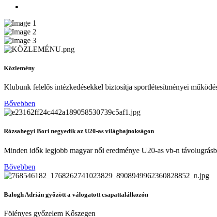
Közlemény
Klubunk felelős intézkedésekkel biztosítja sportlétesítményei működé
Bővebben
Rózsahegyi Bori negyedik az U20-as világbajnokságon
Minden idők legjobb magyar női eredménye U20-as vb-n távolugrás
Bővebben
Balogh Adrián győzött a válogatott csapattalálkozón
Fölényes győzelem Kőszegen