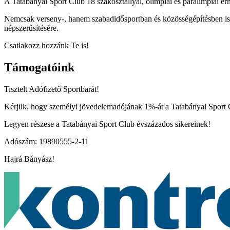
A Tatabányai Sport Club 18 szakosztállyal, olimpiai és paralimpiai ér
Nemcsak verseny-, hanem szabadidősportban és közösségépítésben is ak
népszerűsítésére.
Csatlakozz hozzánk Te is!
Támogatóink
Tisztelt Adófizető Sportbarát!
Kérjük, hogy személyi jövedelemadójának 1%-át a Tatabányai Sport Cl
Legyen részese a Tatabányai Sport Club évszázados sikereinek!
Adószám: 19890555-2-11
Hajrá Bányász!