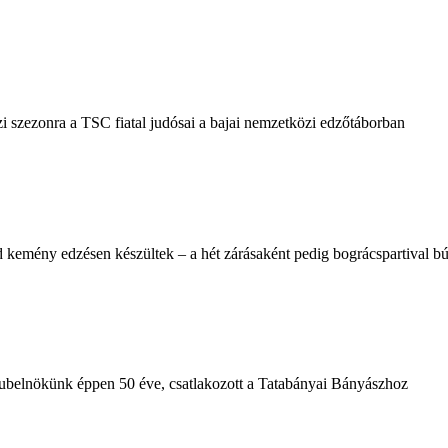
i szezonra a TSC fiatal judósai a bajai nemzetközi edzőtáborban
 kemény edzésen készültek – a hét zárásaként pedig bográcspartival búc
klubelnökünk éppen 50 éve, csatlakozott a Tatabányai Bányászhoz