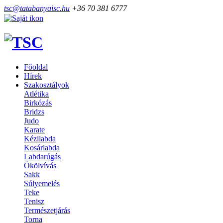
tsc@tatabanyaisc.hu
+36 70 381 6777
Főoldal
Hírek
Szakosztályok
Atlétika
Birkózás
Bridzs
Judo
Karate
Kézilabda
Kosárlabda
Labdarúgás
Ökölvívás
Sakk
Súlyemelés
Teke
Tenisz
Természetjárás
Torna