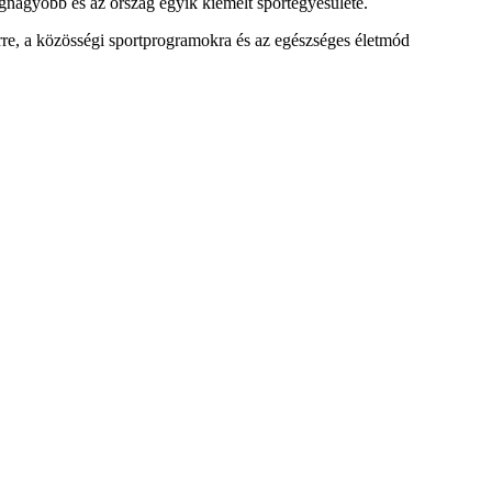
egnagyobb és az ország egyik kiemelt sportegyesülete.
rre, a közösségi sportprogramokra és az egészséges életmód