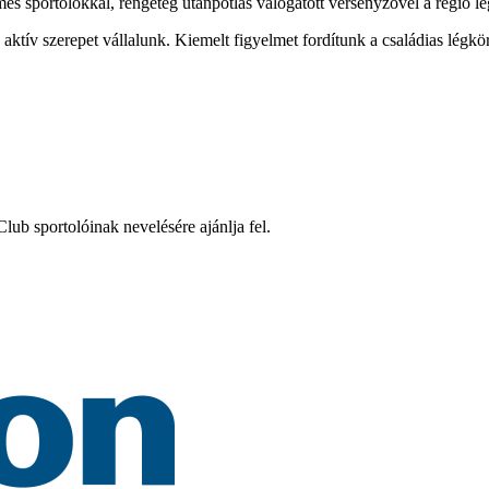
mes sportolókkal, rengeteg utánpótlás válogatott versenyzővel a régió l
tív szerepet vállalunk. Kiemelt figyelmet fordítunk a családias légkö
ub sportolóinak nevelésére ajánlja fel.