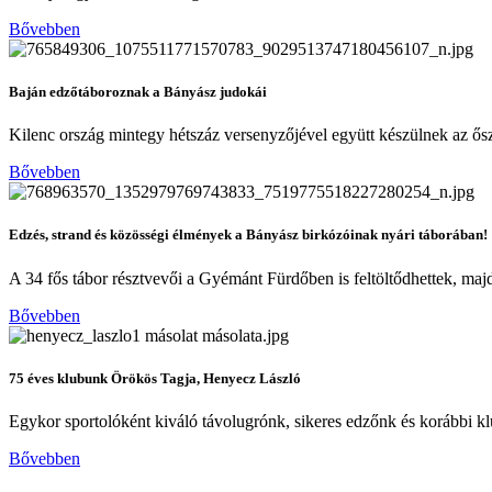
Bővebben
Baján edzőtáboroznak a Bányász judokái
Kilenc ország mintegy hétszáz versenyzőjével együtt készülnek az ősz
Bővebben
Edzés, strand és közösségi élmények a Bányász birkózóinak nyári táborában!
A 34 fős tábor résztvevői a Gyémánt Fürdőben is feltöltődhettek, majd
Bővebben
75 éves klubunk Örökös Tagja, Henyecz László
Egykor sportolóként kiváló távolugrónk, sikeres edzőnk és korábbi 
Bővebben