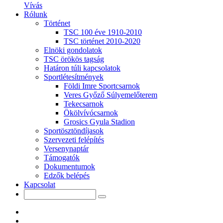
Vívás
Rólunk
Történet
TSC 100 éve 1910-2010
TSC történet 2010-2020
Elnöki gondolatok
TSC örökös tagság
Határon túli kapcsolatok
Sportlétesítmények
Földi Imre Sportcsarnok
Veres Győző Súlyemelőterem
Tekecsarnok
Ökölvívócsarnok
Grosics Gyula Stadion
Sportösztöndíjasok
Szervezeti felépítés
Versenynaptár
Támogatók
Dokumentumok
Edzők belépés
Kapcsolat