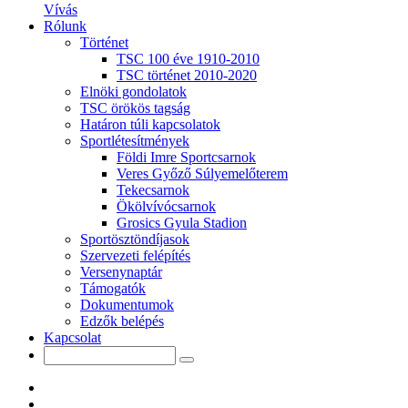
Vívás
Rólunk
Történet
TSC 100 éve 1910-2010
TSC történet 2010-2020
Elnöki gondolatok
TSC örökös tagság
Határon túli kapcsolatok
Sportlétesítmények
Földi Imre Sportcsarnok
Veres Győző Súlyemelőterem
Tekecsarnok
Ökölvívócsarnok
Grosics Gyula Stadion
Sportösztöndíjasok
Szervezeti felépítés
Versenynaptár
Támogatók
Dokumentumok
Edzők belépés
Kapcsolat