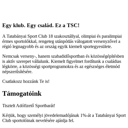
Egy klub. Egy család. Ez a TSC!
A Tatabányai Sport Club 18 szakosztállyal, olimpiai és paralimpiai
érmes sportolókkal, rengeteg utánpótlás válogatott versenyzővel a
régió legnagyobb és az ország egyik kiemelt sportegyesülete.
Nemcsak verseny-, hanem szabadidősportban és közösségépítésben
is aktív szerepet vállalunk. Kiemelt figyelmet fordítunk a családias
légkörre, a közösségi sportprogramokra és az egészséges életmód
népszerűsítésére.
Csatlakozz hozzánk Te is!
Támogatóink
Tisztelt Adófizető Sportbarát!
Kérjük, hogy személyi jövedelemadójának 1%-át a Tatabányai Sport
Club sportolóinak nevelésére ajánlja fel.