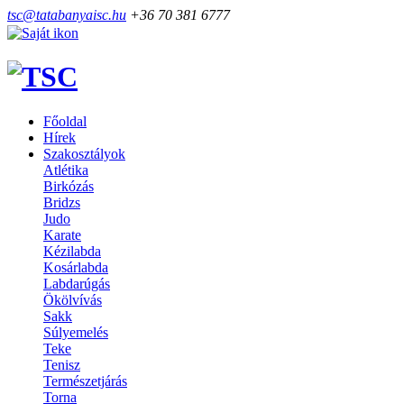
tsc@tatabanyaisc.hu
+36 70 381 6777
Főoldal
Hírek
Szakosztályok
Atlétika
Birkózás
Bridzs
Judo
Karate
Kézilabda
Kosárlabda
Labdarúgás
Ökölvívás
Sakk
Súlyemelés
Teke
Tenisz
Természetjárás
Torna