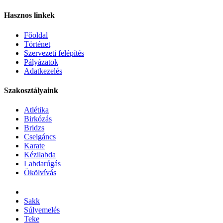
Hasznos linkek
Főoldal
Történet
Szervezeti felépítés
Pályázatok
Adatkezelés
Szakosztályaink
Atlétika
Birkózás
Bridzs
Cselgáncs
Karate
Kézilabda
Labdarúgás
Ökölvívás
Sakk
Súlyemelés
Teke