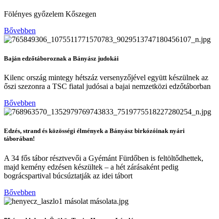
Fölényes győzelem Kőszegen
Bővebben
Baján edzőtáboroznak a Bányász judokái
Kilenc ország mintegy hétszáz versenyzőjével együtt készülnek az
őszi szezonra a TSC fiatal judósai a bajai nemzetközi edzőtáborban
Bővebben
Edzés, strand és közösségi élmények a Bányász birkózóinak nyári
táborában!
A 34 fős tábor résztvevői a Gyémánt Fürdőben is feltöltődhettek,
majd kemény edzésen készültek – a hét zárásaként pedig
bográcspartival búcsúztatják az idei tábort
Bővebben