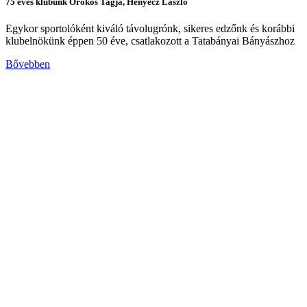
75 éves klubunk Örökös Tagja, Henyecz László
Egykor sportolóként kiváló távolugrónk, sikeres edzőnk és korábbi
klubelnökünk éppen 50 éve, csatlakozott a Tatabányai Bányászhoz
Bővebben