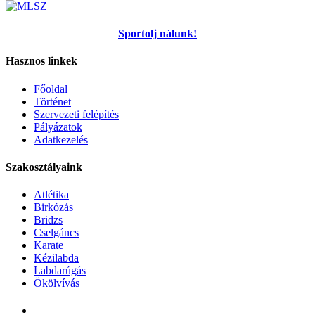
Sportolj nálunk!
Hasznos linkek
Főoldal
Történet
Szervezeti felépítés
Pályázatok
Adatkezelés
Szakosztályaink
Atlétika
Birkózás
Bridzs
Cselgáncs
Karate
Kézilabda
Labdarúgás
Ökölvívás