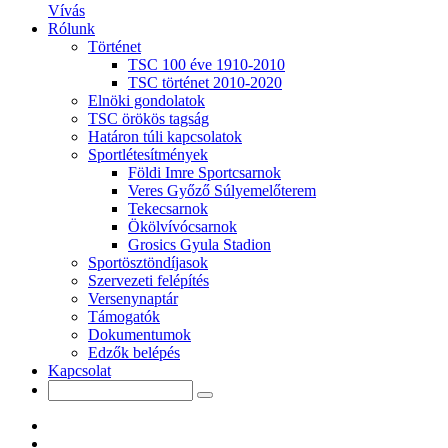
Vívás
Rólunk
Történet
TSC 100 éve 1910-2010
TSC történet 2010-2020
Elnöki gondolatok
TSC örökös tagság
Határon túli kapcsolatok
Sportlétesítmények
Földi Imre Sportcsarnok
Veres Győző Súlyemelőterem
Tekecsarnok
Ökölvívócsarnok
Grosics Gyula Stadion
Sportösztöndíjasok
Szervezeti felépítés
Versenynaptár
Támogatók
Dokumentumok
Edzők belépés
Kapcsolat