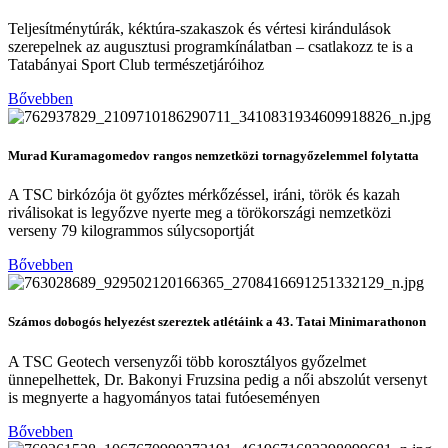
Teljesítménytúrák, kéktúra-szakaszok és vértesi kirándulások
szerepelnek az augusztusi programkínálatban – csatlakozz te is a
Tatabányai Sport Club természetjáróihoz
Bővebben
Murad Kuramagomedov rangos nemzetközi tornagyőzelemmel folytatta
A TSC birkózója öt győztes mérkőzéssel, iráni, török és kazah
riválisokat is legyőzve nyerte meg a törökországi nemzetközi
verseny 79 kilogrammos súlycsoportját
Bővebben
Számos dobogós helyezést szereztek atlétáink a 43. Tatai Minimarathonon
A TSC Geotech versenyzői több korosztályos győzelmet
ünnepelhettek, Dr. Bakonyi Fruzsina pedig a női abszolút versenyt
is megnyerte a hagyományos tatai futóeseményen
Bővebben