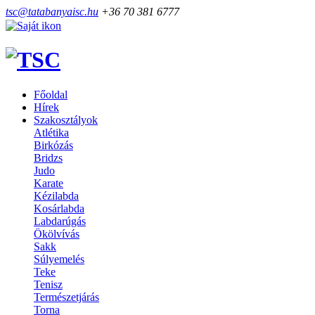
tsc@tatabanyaisc.hu
+36 70 381 6777
Főoldal
Hírek
Szakosztályok
Atlétika
Birkózás
Bridzs
Judo
Karate
Kézilabda
Kosárlabda
Labdarúgás
Ökölvívás
Sakk
Súlyemelés
Teke
Tenisz
Természetjárás
Torna