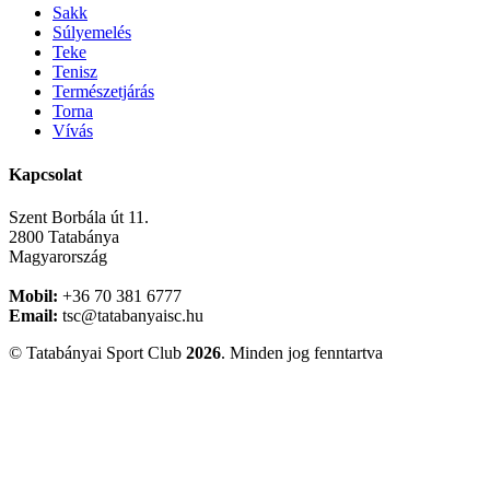
Sakk
Súlyemelés
Teke
Tenisz
Természetjárás
Torna
Vívás
Kapcsolat
Szent Borbála út 11.
2800 Tatabánya
Magyarország
Mobil:
+36 70 381 6777
Email:
tsc@tatabanyaisc.hu
© Tatabányai Sport Club
2026
. Minden jog fenntartva