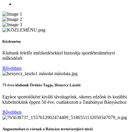
Közlemény
Klubunk felelős intézkedésekkel biztosítja sportlétesítményei
működését
Bővebben
75 éves klubunk Örökös Tagja, Henyecz László
Egykor sportolóként kiváló távolugrónk, sikeres edzőnk és korábbi
klubelnökünk éppen 50 éve, csatlakozott a Tatabányai Bányászhoz
Bővebben
Augusztusban is várnak a Bányász természetjáró túrái