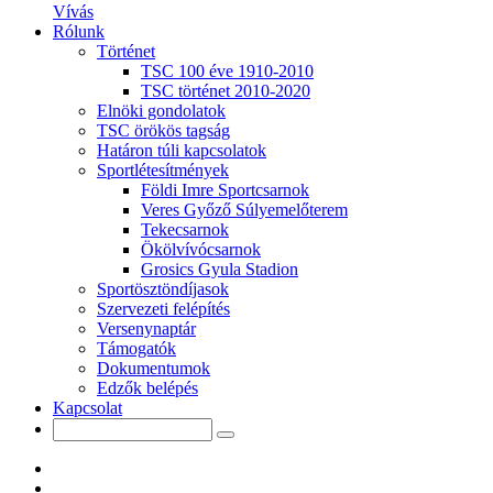
Vívás
Rólunk
Történet
TSC 100 éve 1910-2010
TSC történet 2010-2020
Elnöki gondolatok
TSC örökös tagság
Határon túli kapcsolatok
Sportlétesítmények
Földi Imre Sportcsarnok
Veres Győző Súlyemelőterem
Tekecsarnok
Ökölvívócsarnok
Grosics Gyula Stadion
Sportösztöndíjasok
Szervezeti felépítés
Versenynaptár
Támogatók
Dokumentumok
Edzők belépés
Kapcsolat