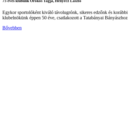
75 éves klubunk Örökös Tagja, Henyecz László
Egykor sportolóként kiváló távolugrónk, sikeres edzőnk és korábbi
klubelnökünk éppen 50 éve, csatlakozott a Tatabányai Bányászhoz
Bővebben