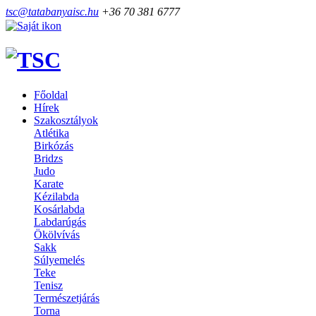
tsc@tatabanyaisc.hu
+36 70 381 6777
Főoldal
Hírek
Szakosztályok
Atlétika
Birkózás
Bridzs
Judo
Karate
Kézilabda
Kosárlabda
Labdarúgás
Ökölvívás
Sakk
Súlyemelés
Teke
Tenisz
Természetjárás
Torna