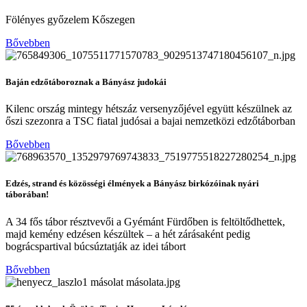
Fölényes győzelem Kőszegen
Bővebben
Baján edzőtáboroznak a Bányász judokái
Kilenc ország mintegy hétszáz versenyzőjével együtt készülnek az
őszi szezonra a TSC fiatal judósai a bajai nemzetközi edzőtáborban
Bővebben
Edzés, strand és közösségi élmények a Bányász birkózóinak nyári
táborában!
A 34 fős tábor résztvevői a Gyémánt Fürdőben is feltöltődhettek,
majd kemény edzésen készültek – a hét zárásaként pedig
bográcspartival búcsúztatják az idei tábort
Bővebben