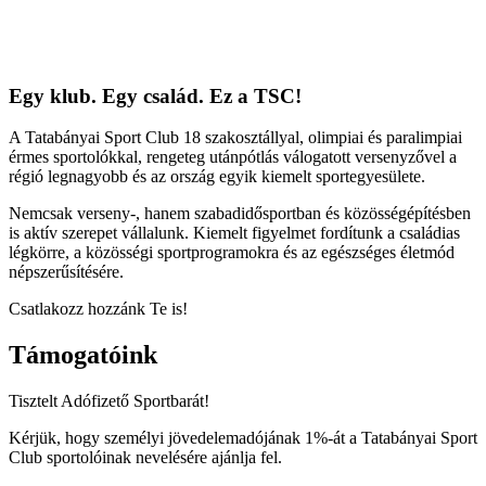
Egy klub. Egy család. Ez a TSC!
A Tatabányai Sport Club 18 szakosztállyal, olimpiai és paralimpiai
érmes sportolókkal, rengeteg utánpótlás válogatott versenyzővel a
régió legnagyobb és az ország egyik kiemelt sportegyesülete.
Nemcsak verseny-, hanem szabadidősportban és közösségépítésben
is aktív szerepet vállalunk. Kiemelt figyelmet fordítunk a családias
légkörre, a közösségi sportprogramokra és az egészséges életmód
népszerűsítésére.
Csatlakozz hozzánk Te is!
Támogatóink
Tisztelt Adófizető Sportbarát!
Kérjük, hogy személyi jövedelemadójának 1%-át a Tatabányai Sport
Club sportolóinak nevelésére ajánlja fel.