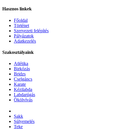
Hasznos linkek
Főoldal
Történet
Szervezeti felépítés
Pályázatok
Adatkezelés
Szakosztályaink
Atlétika
Birkózás
Bridzs
Cselgáncs
Karate
Kézilabda
Labdarúgás
Ökölvívás
Sakk
Súlyemelés
Teke