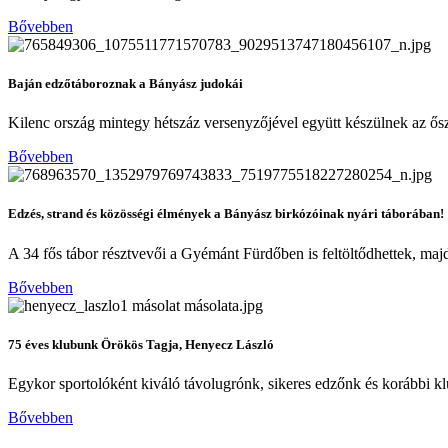
Bővebben
Baján edzőtáboroznak a Bányász judokái
Kilenc ország mintegy hétszáz versenyzőjével együtt készülnek az ősz
Bővebben
Edzés, strand és közösségi élmények a Bányász birkózóinak nyári táborában!
A 34 fős tábor résztvevői a Gyémánt Fürdőben is feltöltődhettek, majd
Bővebben
75 éves klubunk Örökös Tagja, Henyecz László
Egykor sportolóként kiváló távolugrónk, sikeres edzőnk és korábbi 
Bővebben