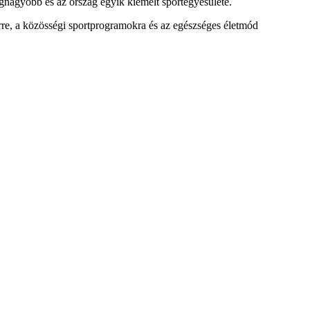
egnagyobb és az ország egyik kiemelt sportegyesülete.
rre, a közösségi sportprogramokra és az egészséges életmód