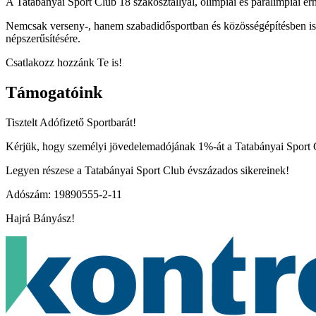
A Tatabányai Sport Club 18 szakosztállyal, olimpiai és paralimpiai ér
Nemcsak verseny-, hanem szabadidősportban és közösségépítésben is ak
népszerűsítésére.
Csatlakozz hozzánk Te is!
Támogatóink
Tisztelt Adófizető Sportbarát!
Kérjük, hogy személyi jövedelemadójának 1%-át a Tatabányai Sport Cl
Legyen részese a Tatabányai Sport Club évszázados sikereinek!
Adószám: 19890555-2-11
Hajrá Bányász!