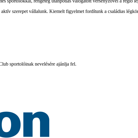
mes sportolókkal, rengeteg utánpótlás válogatott versenyzővel a régió l
tív szerepet vállalunk. Kiemelt figyelmet fordítunk a családias légkö
ub sportolóinak nevelésére ajánlja fel.