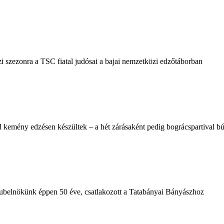
i szezonra a TSC fiatal judósai a bajai nemzetközi edzőtáborban
 kemény edzésen készültek – a hét zárásaként pedig bográcspartival búc
klubelnökünk éppen 50 éve, csatlakozott a Tatabányai Bányászhoz