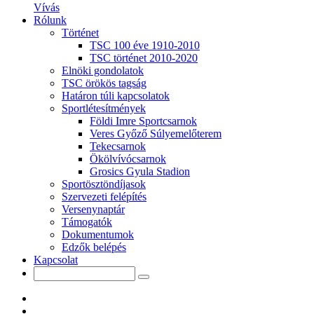
Vívás
Rólunk
Történet
TSC 100 éve 1910-2010
TSC történet 2010-2020
Elnöki gondolatok
TSC örökös tagság
Határon túli kapcsolatok
Sportlétesítmények
Földi Imre Sportcsarnok
Veres Győző Súlyemelőterem
Tekecsarnok
Ökölvívócsarnok
Grosics Gyula Stadion
Sportösztöndíjasok
Szervezeti felépítés
Versenynaptár
Támogatók
Dokumentumok
Edzők belépés
Kapcsolat