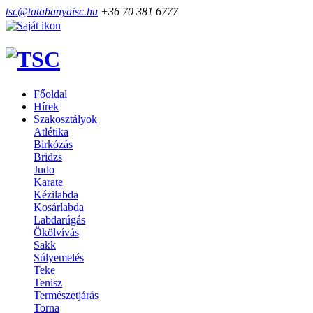
tsc@tatabanyaisc.hu
+36 70 381 6777
Főoldal
Hírek
Szakosztályok
Atlétika
Birkózás
Bridzs
Judo
Karate
Kézilabda
Kosárlabda
Labdarúgás
Ökölvívás
Sakk
Súlyemelés
Teke
Tenisz
Természetjárás
Torna