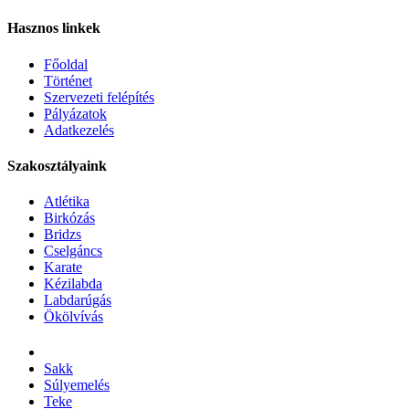
Hasznos linkek
Főoldal
Történet
Szervezeti felépítés
Pályázatok
Adatkezelés
Szakosztályaink
Atlétika
Birkózás
Bridzs
Cselgáncs
Karate
Kézilabda
Labdarúgás
Ökölvívás
Sakk
Súlyemelés
Teke