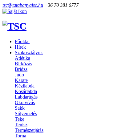
tsc@tatabanyaisc.hu
+36 70 381 6777
Főoldal
Hírek
Szakosztályok
Atlétika
Birkózás
Bridzs
Judo
Karate
Kézilabda
Kosárlabda
Labdarúgás
Ökölvívás
Sakk
Súlyemelés
Teke
Tenisz
Természetjárás
Torna