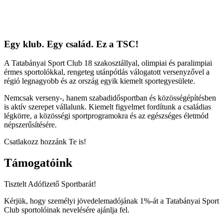
Egy klub. Egy család. Ez a TSC!
A Tatabányai Sport Club 18 szakosztállyal, olimpiai és paralimpiai
érmes sportolókkal, rengeteg utánpótlás válogatott versenyzővel a
régió legnagyobb és az ország egyik kiemelt sportegyesülete.
Nemcsak verseny-, hanem szabadidősportban és közösségépítésben
is aktív szerepet vállalunk. Kiemelt figyelmet fordítunk a családias
légkörre, a közösségi sportprogramokra és az egészséges életmód
népszerűsítésére.
Csatlakozz hozzánk Te is!
Támogatóink
Tisztelt Adófizető Sportbarát!
Kérjük, hogy személyi jövedelemadójának 1%-át a Tatabányai Sport
Club sportolóinak nevelésére ajánlja fel.