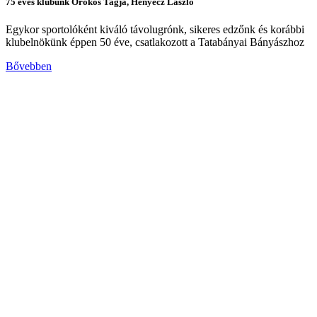
75 éves klubunk Örökös Tagja, Henyecz László
Egykor sportolóként kiváló távolugrónk, sikeres edzőnk és korábbi
klubelnökünk éppen 50 éve, csatlakozott a Tatabányai Bányászhoz
Bővebben