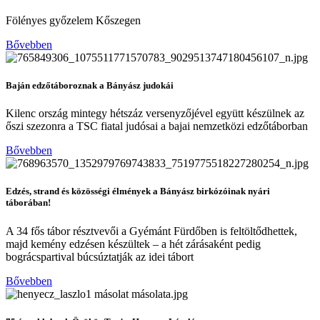
Fölényes győzelem Kőszegen
Bővebben
Baján edzőtáboroznak a Bányász judokái
Kilenc ország mintegy hétszáz versenyzőjével együtt készülnek az
őszi szezonra a TSC fiatal judósai a bajai nemzetközi edzőtáborban
Bővebben
Edzés, strand és közösségi élmények a Bányász birkózóinak nyári
táborában!
A 34 fős tábor résztvevői a Gyémánt Fürdőben is feltöltődhettek,
majd kemény edzésen készültek – a hét zárásaként pedig
bográcspartival búcsúztatják az idei tábort
Bővebben