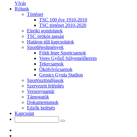
Vívás
Rólunk
Történet
TSC 100 éve 1910-2010
TSC történet 2010-2020
Elnöki gondolatok
TSC örökös tagság
Határon túli kapcsolatok
Sportlétesítmények
Földi Imre Sportcsarnok
Veres Győző Súlyemelőterem
Tekecsarnok
Ökölvívócsarnok
Grosics Gyula Stadion
Sportösztöndíjasok
Szervezeti felépítés
Versenynaptár
Támogatók
Dokumentumok
Edzők belépés
Kapcsolat