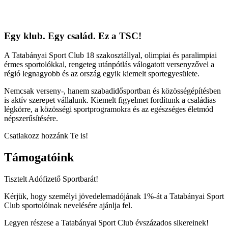
Egy klub. Egy család. Ez a TSC!
A Tatabányai Sport Club 18 szakosztállyal, olimpiai és paralimpiai
érmes sportolókkal, rengeteg utánpótlás válogatott versenyzővel a
régió legnagyobb és az ország egyik kiemelt sportegyesülete.
Nemcsak verseny-, hanem szabadidősportban és közösségépítésben
is aktív szerepet vállalunk. Kiemelt figyelmet fordítunk a családias
légkörre, a közösségi sportprogramokra és az egészséges életmód
népszerűsítésére.
Csatlakozz hozzánk Te is!
Támogatóink
Tisztelt Adófizető Sportbarát!
Kérjük, hogy személyi jövedelemadójának 1%-át a Tatabányai Sport
Club sportolóinak nevelésére ajánlja fel.
Legyen részese a Tatabányai Sport Club évszázados sikereinek!