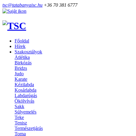
tsc@tatabanyaisc.hu
+36 70 381 6777
Főoldal
Hírek
Szakosztályok
Atlétika
Birkózás
Bridzs
Judo
Karate
Kézilabda
Kosárlabda
Labdarúgás
Ökölvívás
Sakk
Súlyemelés
Teke
Tenisz
Természetjárás
Torna