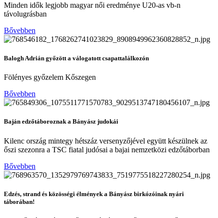
Minden idők legjobb magyar női eredménye U20-as vb-n
távolugrásban
Bővebben
Balogh Adrián győzött a válogatott csapattalálkozón
Fölényes győzelem Kőszegen
Bővebben
Baján edzőtáboroznak a Bányász judokái
Kilenc ország mintegy hétszáz versenyzőjével együtt készülnek az
őszi szezonra a TSC fiatal judósai a bajai nemzetközi edzőtáborban
Bővebben
Edzés, strand és közösségi élmények a Bányász birkózóinak nyári
táborában!