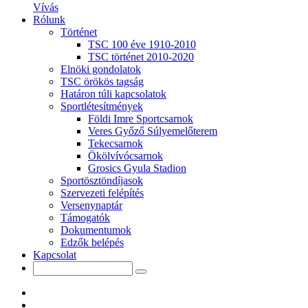
Vívás
Rólunk
Történet
TSC 100 éve 1910-2010
TSC történet 2010-2020
Elnöki gondolatok
TSC örökös tagság
Határon túli kapcsolatok
Sportlétesítmények
Földi Imre Sportcsarnok
Veres Győző Súlyemelőterem
Tekecsarnok
Ökölvívócsarnok
Grosics Gyula Stadion
Sportösztöndíjasok
Szervezeti felépítés
Versenynaptár
Támogatók
Dokumentumok
Edzők belépés
Kapcsolat