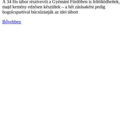
A 34 fős tábor résztvevői a Gyémánt Fürdőben is feltöltődhettek,
majd kemény edzésen készültek – a hét zárásaként pedig
bográcspartival búcsúztatják az idei tábort
Bővebben