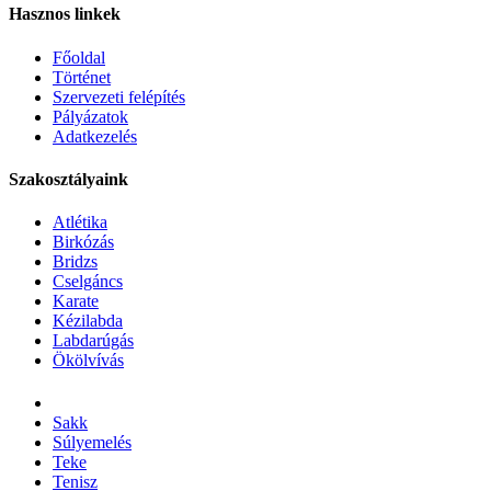
Hasznos linkek
Főoldal
Történet
Szervezeti felépítés
Pályázatok
Adatkezelés
Szakosztályaink
Atlétika
Birkózás
Bridzs
Cselgáncs
Karate
Kézilabda
Labdarúgás
Ökölvívás
Sakk
Súlyemelés
Teke
Tenisz