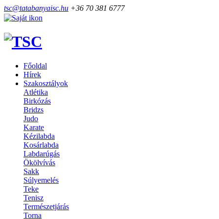
tsc@tatabanyaisc.hu
+36 70 381 6777
Főoldal
Hírek
Szakosztályok
Atlétika
Birkózás
Bridzs
Judo
Karate
Kézilabda
Kosárlabda
Labdarúgás
Ökölvívás
Sakk
Súlyemelés
Teke
Tenisz
Természetjárás
Torna