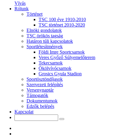
Vívás
Rólunk
Történet
TSC 100 éve 1910-2010
TSC történet 2010-2020
Elnöki gondolatok
TSC örökös tagság
Határon túli kapcsolatok
Sportlétesítmények
Földi Imre Sportcsarnok
Veres Győző Súlyemelőterem
Tekecsarnok
Ökölvívócsarnok
Grosics Gyula Stadion
Sportösztöndíjasok
Szervezeti felépítés
Versenynaptár
Támogatók
Dokumentumok
Edzők belépés
Kapcsolat