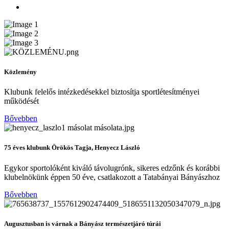
Közlemény
Klubunk felelős intézkedésekkel biztosítja sportlétesítményei
működését
Bővebben
75 éves klubunk Örökös Tagja, Henyecz László
Egykor sportolóként kiváló távolugrónk, sikeres edzőnk és korábbi
klubelnökünk éppen 50 éve, csatlakozott a Tatabányai Bányászhoz
Bővebben
Augusztusban is várnak a Bányász természetjáró túrái