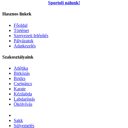
Sportolj nálunk!
Hasznos linkek
Főoldal
Történet
Szervezeti felépítés
Pályázatok
Adatkezelés
Szakosztályaink
Atlétika
Birkózás
Bridzs
Cselgáncs
Karate
Kézilabda
Labdarúgás
Ökölvívás
Sakk
Súlyemelés