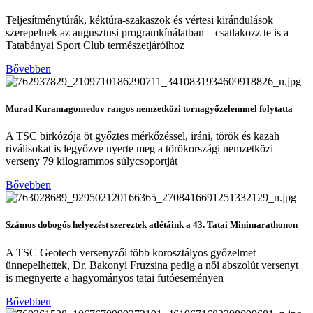
Teljesítménytúrák, kéktúra-szakaszok és vértesi kirándulások
szerepelnek az augusztusi programkínálatban – csatlakozz te is a
Tatabányai Sport Club természetjáróihoz
Bővebben
Murad Kuramagomedov rangos nemzetközi tornagyőzelemmel folytatta
A TSC birkózója öt győztes mérkőzéssel, iráni, török és kazah
riválisokat is legyőzve nyerte meg a törökországi nemzetközi
verseny 79 kilogrammos súlycsoportját
Bővebben
Számos dobogós helyezést szereztek atlétáink a 43. Tatai Minimarathonon
A TSC Geotech versenyzői több korosztályos győzelmet
ünnepelhettek, Dr. Bakonyi Fruzsina pedig a női abszolút versenyt
is megnyerte a hagyományos tatai futóeseményen
Bővebben