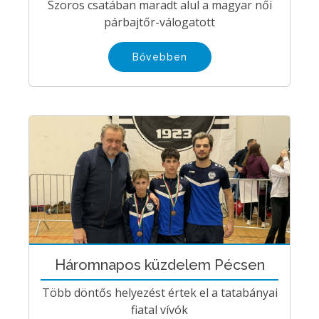
Szoros csatában maradt alul a magyar női
párbajtőr-válogatott
Bővebben
Háromnapos küzdelem Pécsen
Több döntős helyezést értek el a tatabányai
fiatal vívók