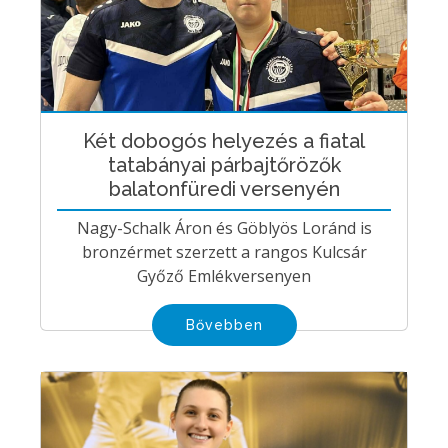
Két dobogós helyezés a fiatal
tatabányai párbajtőrözők
balatonfüredi versenyén
Nagy-Schalk Áron és Göblyös Loránd is
bronzérmet szerzett a rangos Kulcsár
Győző Emlékversenyen
Bővebben