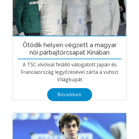
Ötödik helyen végzett a magyar
női párbajtőrcsapat Kínában
A TSC vívóival felálló válogatott Japán és
Franciaország legyőzésével zárta a vuhszi
Világkupát
Bővebben