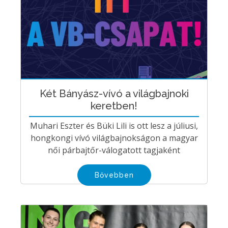
Két Bányász-vívó a világbajnoki
keretben!
Muhari Eszter és Büki Lili is ott lesz a júliusi,
hongkongi vívó világbajnokságon a magyar
női párbajtőr-válogatott tagjaként
Bővebben