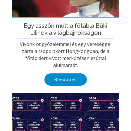
Egy asszón múlt a főtábla Büki
Lilinek a világbajnokságon
Vívónk öt győzelemmel és egy vereséggel
zárta a csoportkört Hongkongban, de a
főtábláért vívott mérkőzésen ezúttal
alulmaradt.
Bővebben