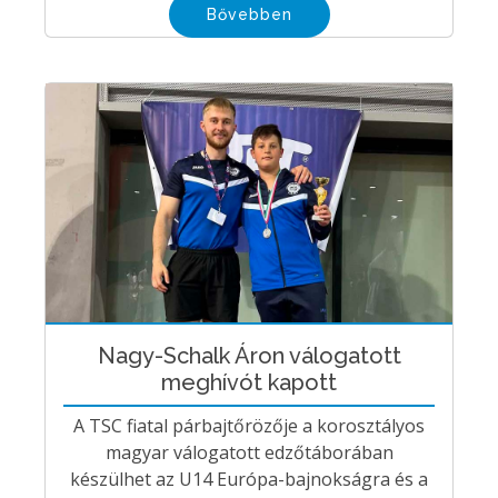
Bővebben
Nagy-Schalk Áron válogatott
meghívót kapott
A TSC fiatal párbajtőrözője a korosztályos
magyar válogatott edzőtáborában
készülhet az U14 Európa-bajnokságra és a