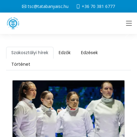
tsc@tatabanyaisc.hu
+36 70 381 6777
Szakosztályi hírek
Edzők
Edzések
Történet