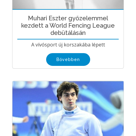
Muhari Eszter győzelemmel
kezdett a World Fencing League
debütálásán
A vívósport új korszakába lépett
Bővebben