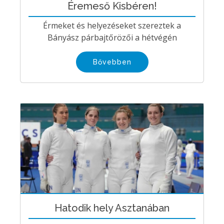
Éremeső Kisbéren!
Érmeket és helyezéseket szereztek a
Bányász párbajtőrözői a hétvégén
Bővebben
Hatodik hely Asztanában