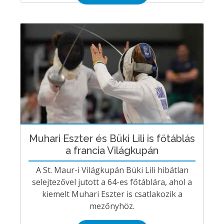
Muhari Eszter és Büki Lili is főtáblás
a francia Világkupán
A St. Maur-i Világkupán Büki Lili hibátlan
selejtezővel jutott a 64-es főtáblára, ahol a
kiemelt Muhari Eszter is csatlakozik a
mezőnyhöz.