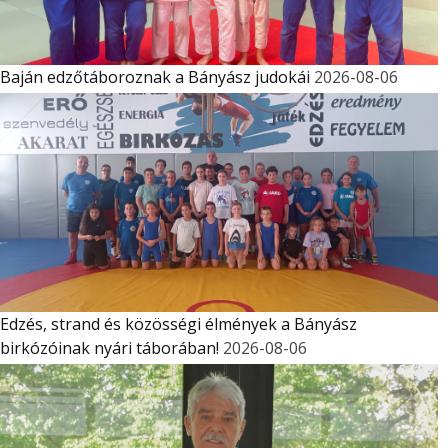
Baján edzőtáboroznak a Bányász judokái
2026-08-06
Edzés, strand és közösségi élmények a Bányász
birkózóinak nyári táborában!
2026-08-06