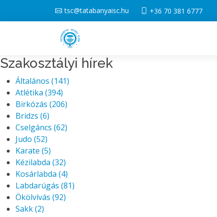
tsc@tatabanyaisc.hu
+36 70 381 6777
Szakosztályi hírek
Általános
(141)
Atlétika
(394)
Birkózás
(206)
Bridzs
(6)
Cselgáncs
(62)
Judo
(52)
Karate
(5)
Kézilabda
(32)
Kosárlabda
(4)
Labdarúgás
(81)
Ökölvívás
(92)
Sakk
(2)