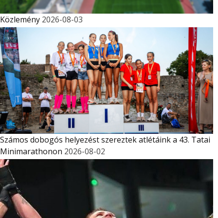
Közlemény
2026-08-03
Számos dobogós helyezést szereztek atlétáink a 43. Tatai
Minimarathonon
2026-08-02