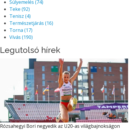
Súlyemelés
(74)
Teke
(92)
Tenisz
(4)
Természetjárás
(16)
Torna
(17)
Vívás
(190)
Legutolsó hírek
Rózsahegyi Bori negyedik az U20-as világbajnokságon