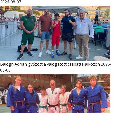
2026-08-07
Balogh Adrián győzött a válogatott csapattalálkozón
2026-
08-06