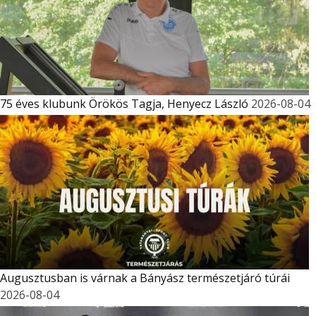
75 éves klubunk Örökös Tagja, Henyecz László
2026-08-04
Augusztusban is várnak a Bányász természetjáró túrái
2026-08-04